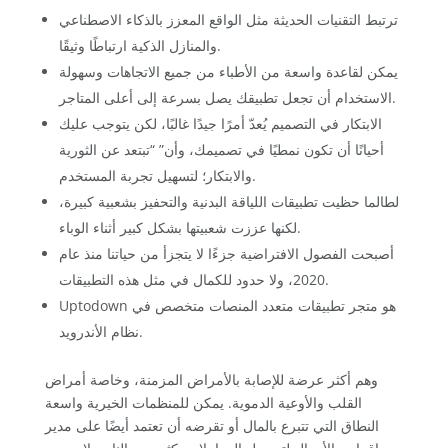
ترتبط التقنيات الحديثة مثل الواقع المعزز بالذكاء الاصطناعي
والمنازل الذكية ارتباطًا وثيقًا.
يمكن لقاعدة واسعة من الأطباء من جميع الاتجاهات وسهولة
الاستخدام أن تجعل تطبيقك يصل بسرعة إلى أعلى المتاجر.
الابتكار في التصميم يُعدّ أمرًا جيدًا غالبًا، لكن يتوجب عليك
أحيانًا أن تكون نمطيًا في تصميمك، وأن” “تبتعد عن الثورية
والابتكار؛ لتسهيل تجربة المستخدم.
لطالما حظيت تطبيقات اللياقة البدنية والتحفيز بشعبية كبيرة،
لكنها عززت شعبيتها بشكل كبير أثناء الوباء.
أصبحت الفصول الافتراضية جزءًا لا يتجزأ من حياتنا منذ عام
2020، ولا حدود للكمال في مثل هذه التطبيقات.
Uptodown هو متجر تطبيقات متعدد المنصات متخصص في
نظام الأندرويد.
وهم أكثر عرضة للإصابة بالأمراض المزمنة، وخاصة أمراض
القلب والأوعية الدموية. يمكن للمنظمات الخيرية واسعة
النطاق التي تتبرع بالمال أو تقرضه أن تعتمد أيضًا على مدير