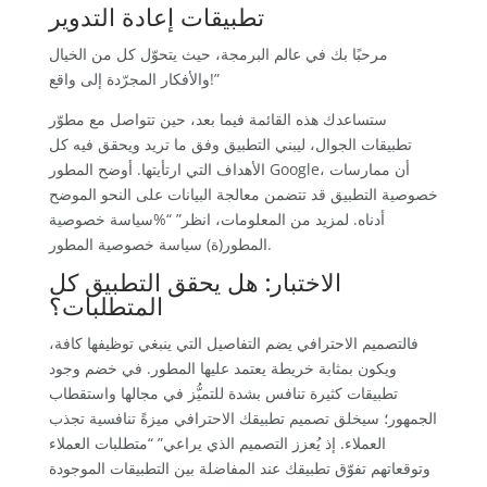
تطبيقات إعادة التدوير
مرحبًا بك في عالم البرمجة، حيث يتحوّل كل من الخيال
والأفكار المجرّدة إلى واقع!”
ستساعدك هذه القائمة فيما بعد، حين تتواصل مع مطوّر
تطبيقات الجوال، ليبني التطبيق وفق ما تريد ويحقق فيه كل
الأهداف التي ارتأيتها. أوضح المطور Google، أن ممارسات
خصوصية التطبيق قد تتضمن معالجة البيانات على النحو الموضح
أدناه. لمزيد من المعلومات، انظر” “%سياسة خصوصية
المطور(ة) سياسة خصوصية المطور.
الاختبار: هل يحقق التطبيق كل
المتطلبات؟
فالتصميم الاحترافي يضم التفاصيل التي ينبغي توظيفها كافة،
ويكون بمثابة خريطة يعتمد عليها المطور. في خضم وجود
تطبيقات كثيرة تنافس بشدة للتميُّز في مجالها واستقطاب
الجمهور؛ سيخلق تصميم تطبيقك الاحترافي ميزةً تنافسية تجذب
العملاء. إذ يُعزز التصميم الذي يراعي” “متطلبات العملاء
وتوقعاتهم تفوّق تطبيقك عند المفاضلة بين التطبيقات الموجودة