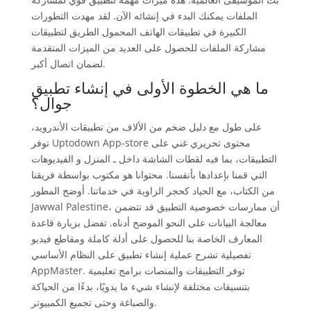
الملفات يمكنك البدء في إنشائه الآن. لقد مهدت التطورات
الكبيرة في تطبيقات الهاتف المحمول الطريق لتطبيقات
مشاركة الملفات للحصول على العديد من الميزات المتقدمة
لضمان اتصال أكبر.
ما هي الخطوة الأولى في إنشاء تطبيق
جوال؟
على طول مع دليل ضخم من الألاف من تطبيقات الأندرويد،
توفر Uptodown App-store محتوى تحريري غني على
التطبيقات، بما فيه لقطات الشاشة داخل ـ المنزل و الفيديوهات
التي قمنا بإعدادها بأنفسنا. محتوانا هو مكتوب بواسطة فريقنا
من الكتاب، مع الحياد كحجر الزاوية في خدماتنا. أوضح المطور
Jawwal Palestine، أن ممارسات خصوصية التطبيق قد تتضمن
معالجة البيانات على النحو الموضح أدناه. تفضل بزيارة قاعدة
المعارف الخاصة بنا للحصول على أدلة كاملة ومقاطع فيديو
تفصيلية تشرح عملية إنشاء تطبيق على النظام الأساسي
AppMaster. توفر التطبيقات والمنصات برامج تعليمية
بتنسيقات مختلفة لإنشاء شيء ما يدويًا، بدءًا من الحياكة
والصباغة وحتى تجميع الكمبيوتر.