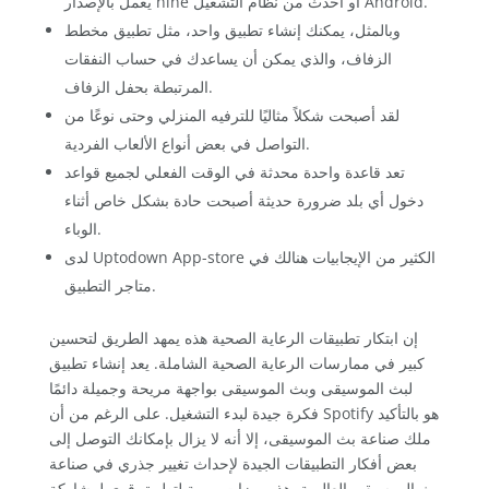
يعمل بالإصدار nine أو أحدث من نظام التشغيل Android.
وبالمثل، يمكنك إنشاء تطبيق واحد، مثل تطبيق مخطط
الزفاف، والذي يمكن أن يساعدك في حساب النفقات
المرتبطة بحفل الزفاف.
لقد أصبحت شكلاً مثاليًا للترفيه المنزلي وحتى نوعًا من
التواصل في بعض أنواع الألعاب الفردية.
تعد قاعدة واحدة محدثة في الوقت الفعلي لجميع قواعد
دخول أي بلد ضرورة حديثة أصبحت حادة بشكل خاص أثناء
الوباء.
لدى Uptodown App-store الكثير من الإيجابيات هنالك في
متاجر التطبيق.
إن ابتكار تطبيقات الرعاية الصحية هذه يمهد الطريق لتحسين
كبير في ممارسات الرعاية الصحية الشاملة. يعد إنشاء تطبيق
لبث الموسيقى وبث الموسيقى بواجهة مريحة وجميلة دائمًا
فكرة جيدة لبدء التشغيل. على الرغم من أن Spotify هو بالتأكيد
ملك صناعة بث الموسيقى، إلا أنه لا يزال بإمكانك التوصل إلى
بعض أفكار التطبيقات الجيدة لإحداث تغيير جذري في صناعة
بث الموسيقى العالمية. هذه ميزات مهمة لتطبيق قوي لمشاركة