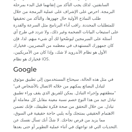
السابقتين، لذلك يجب التأكد من إتقانهما قبل البدء بمرحلة
البرمجة. احرص على الإشراف على عملية البرمجة من خلال
طلب النماذج الأولية حال جهوزها، والتأكد من تحقيقها
للمتطلبات المحددة. راقب أداء البرنامج مثل السرعة والقدرة
على استيعاب البيانات الضخمة وغير ذلك، ولا تتردد في طرح أي
أسئلة على المبرمجين ليوضّحوا لك أي شيء مبهَم. لذا، فإن
كان جمهورك المستهدف في معظمه من المصريين، فخيارك
الأول هو نظام الأندرويد لا شك، وإذا كان من الأمريكيين،
فخيارك هو نظام iOS.
Google
في مثل هذه الحالة، سيحتاج المستخدمون إلى تطبيق موثوق
لتبادل البضائع يمكنهم من خلاله الاتصال بالأشخاص في”
“منطقتهم وإجراء التبادل. يمكن للفريق الذي يقف وراء تطبيق
تبادل جيد من هذا النوع خصم نسبة معينة مقابل كل معاملة أو
تبادل. من خلال التحقق من صحة فكرة تطبيقك، فإنك تضمن
الاهتمام الحقيقي بمنتجك وأنه يلبي حاجة حقيقية في السوق،
مما يزيد من فرص نجاحك. لا شكّ أنك تسأل نفسك عن
التحديات التي قد تواجهك في أثناء عملية التطوير أو حتى بعدها.