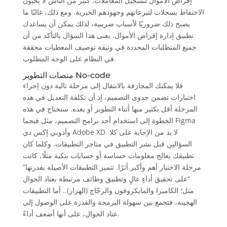
إقراض الأموال لتسجيل المعاملات. كثير من الناس لا يحبون
الاحتفاظ بسجلات لتبرعاتهم وجهودهم الخيرية. ومع ذلك، غالبًا ما
يصبح ذلك ضروريًا لأسباب ضريبية، لذلك يمكن أن يساعدك
تطبيق إدارة إقراض الأموال. يعنى هذا السؤال بالتأكد من أن
جميع المتطلبات المحددة في وثيقة توصيف المعطيات محققة
في النظام على الوجه المطلوب.
منصات التطوير No-code
فلا يمكنك المجازفة بالانتقال إلى مرحلة تالية دون إجراء
اختبارات تضمن جدوى التصميم، إذ أن تكلفة التعديل في هذه
المرحلة أقل بكثير منها أثناء التطوير أو بعده. ستحتاج في هذه
الخطوة إلى استخدام أحد برامج التصميم، مثل فيجما Figma
وأدوبي إكس دي Adobe XD. لا بد من الإجابة على كلا
السؤالين قبل نشر التطبيق في متاجر التطبيقات. وكلما كان
تطبيقك يعالج معلومات حساسة أو حسابات بنكية مثلًا، كانت
مرحلة الاختبار أهم وأكبر أثرًا. تتميز التطبيقات الأصيلة بقدرتها”
“على تحقيق أداءٍ عالٍ وتطبيق وظائف مرتبطة بعتاد الجوال
مثل؛ الكاميرا والمايكروفون والرجّاج (الهزاز).. أما التطبيقات
الهجينة، فتجمع بين سهولة البرمجة والقدرة على الوصول إلى
عتاد الجوال، على أنها أضعف أداءً.