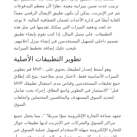
ترتيب حدث ضمن ميزانية معينة. نظرًا لأن معظم المدفوعات
تتم عبر الإنترنت، يمكن أن يكون تطبيق الإيصال الرقمي مفيدًا
للغاية أيضًا في إدارة الأحداث لضمان الشفافية المالية. لا يوجد
حد لعدد وتعقيد الميزات التي يمكنك تقديمها في مثل هذه
التطبيقات. على سبيل المثال، إذا كنت تقوم بإنشاء تطبيق
تصميم داخلي لتسهيل المستخدمين في إنشاء منزل أحلامهم،
فيجب عليك إضافة تخطيط الميزانية.
تطوير التطبيقات الأصلية
قم بتطوير MVP ، وهو أبسط إصدار لتطبيقك يحتوي على
الميزات الأساسية فقط، لاختبار مدى صلاحيته. يتيح لك إطلاق
MVP جمع تعليقات المستخدمين وقياس مدى استقبال تطبيقك
قبل” “الاستثمار في التطوير واسع النطاق. إجراء بحث شامل
لتحديد السوق المستهدف والمنافسين المحتملين واتجاهات
السوق.
تشهد صناعة التجارة الإلكترونية نموًا سريعًا” “، مما يجعل جميع
مراكز التسوق والشركات عبر الإنترنت لديها تطبيقات جوال
للتجارة الإلكترونية سهلة الاستخدام لتسهيل عملية التسوق عبر
الإنترنت. ليس كل متجر مفضل في الحي لديه موقع ويب أو