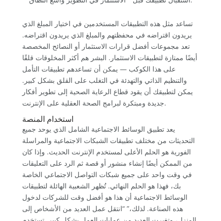
تساعد مثل هذه التطبيقات المستخدمين في اختيار المبلغ الذي
يريدون اقتراضه في محفظتهم والمبلغ الذي يريدون اقتراضه.
تعد مجموعات أفضل قرارات الاستثمار أو النصائح المخصصة
أيضًا ممتازة لتطبيقات الاستثمار. البشر هم أكثر المخلوقات قلقًا
على هذا الكوكب — يمكن أن تساعدهم تطبيقات التأمل
والتنظيم الذاتي والتهدئة في التغلب على القلق بشكل كبير.
يمكن لتطبيقك أن يقود قطاع الرعاية الصحية إلى تطوير أفكار
جديدة ومبتكرة لبرامج الصحة العقلية على الإنترنت.
استخدام المنصة
يعد تطبيق الوسائط الاجتماعية الشامل الذي يوحد جميع
التحديثات من مختلف تطبيقات الشبكات الاجتماعية والمراسلة
الفورية هو الحلم الأعلى لمستخدم الإنترنت الحديث. وإذا كان
من الممكن أيضًا إنشاء منشور أو قصة ثم الرد على التعليقات
في وقت واحد على جميع شبكات التواصل الاجتماعي الخاصة
بك، فهذا هو الحلم النهائي. تُظهر الشعبية الهائلة لتطبيقات
الوسائط الاجتماعية أن هذا هو أفضل وقت للشركات لدخول
هذه الصناعة. لذلك،” “انتقل عمل العديد من الأشخاص إلى
المنزل، وتغيرت العديد من عمليات العمل بشكل كبير. تستخدم