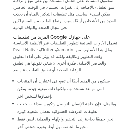
المحمول المساعد على الحمل المستخدمين على تتبع ومراقبة
نمو الطفل (بالإضافة إلى تغيرات الجسم). في الوقت الحاضر،
يمكن لشيء أساسي مثل تطبيقات التذكير بالمياه أن يجذب
العديد من الأشخاص أيضًا بسبب ارتفاع الطلب من المستهلكين
في مجال الصحة واللياقة البدنية.
المزيد من تطبيقات Google على جهازك
تشمل الأدوات الشائعة لتطوير التطبيقات عبر الأنظمة الأساسية
React Native وFlutter وXamarin. يقلل هذا الأسلوب من
وقت التطوير وتكاليفه ولكنه قد يؤثر على أداء التطبيق
والعناصر الأصلية. فكرة أخرى لا ينبغي تفويتها هي تطبيق
الرعاية الصحية أو تطبيق التطبيب عن بعد.
سيكون من المفيد أيضًا أن تضع في اعتبارك أن المنتجات
التي لم تعد تستخدمها، ولكنها ذات نوعية جيدة، يمكن
إعطاؤها لشخص آخر.
وبالمثل، فإن حاجة الإنسان للتواصل وتكوين صداقات جعلت
تطبيقات الدردشة العشوائية تحظى بشعبية كبيرة.
نحن جميعًا بحاجة إلى التحفيز والإلهام والعملية، ليس فقط
بخبرتنا الخاصة، بل أيضًا بخبرة شخص آخر.