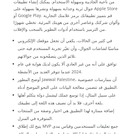
من ناحية الجاذبية وسهولة الاستخدام. يمكنك إنشاء تطبيقات
جوال ثرية وجذابة بسهولة ونشرها بسهولة على Apple Store
أو Google Play. قم بتمييز تطبيقاتك برمز علامتك التجارية
وألوان شركتك وعناصر أخرى من هويتك المرئية. تخطي شهورًا
من الترميز باستخدام أدوات التطوير بالسحب والإفلات.
في كثير من الحالات، يكفي أن تجعل موقعك الإلكتروني
مناسبًا لشاشات الجوال، وأن تغيّر تجربة المستخدم فيه حتى
تلائم الذين يتصفّحونه من جوالاتهم.
توافق على أنه من غير العادي ألا يكون لديك هواية في عام
2024 عندما تتوفر العديد من الأنشطة.
أوضح المطور Jawwal Palestine، أن ممارسات خصوصية
التطبيق قد تتضمن معالجة البيانات على النحو الموضح أدناه.
على سبيل المثال، إذا توسع عملك ليشمل دولة يتكلم أهلها
بلغة أخرى، فلا بد أن تضيف هذه اللغة إلى تطبيقك.
إضافة ممتازة لهذا التطبيق هي اختيار وصفة من المنتجات
المتوفرة في المنزل.
يتيح لك إطلاق MVP جمع تعليقات المستخدمين وقياس مدى
استقبال تطبيقك قبل” “الاستثمار في التطوير واسع النطاق.