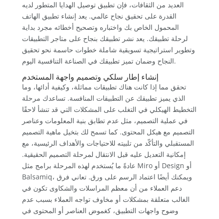
العديد من الثقافات، فإن تطبيق توصيل الهدايا المتطور لديه
القدرة على تحقيق نجاح عالمي. يعد إنشاء تطبيق الهاتف
المحمول الخاص بك واختباره وتصحيح أخطائه مجرد بداية
لرحلة تطبيقك. يعد نشر تطبيقك بنجاح على متاجر التطبيقات
وتطوير استراتيجية تسويقية شاملة خطوات حاسمة نحو تحقيق
النجاح وضمان تميز تطبيقك في الصناعة التنافسية اليوم.
إنشاء إطار سلكي وتصميم واجهة المستخدم
تحقق مما إذا كانت هناك تطبيقات مماثلة، وكيفية أدائها، وما
الذي يميز تطبيقك عن التطبيقات المنافسة. تساعدك مرحلة
التخطيط الهيكلي في التغلب على المشكلات التي قد تنشأ لاحقًا
في عملية التصميم، مثل عدم تطابق بنية المعلومات وعناصر
التصميم مع هيكل المحتوى. كما تسمح لك بتخيل ماهية التصميم
المستقبلي والتأكّد من تلبيته للاحتياجات والأهداف الرئيسية، مع
إمكانية التعديل عليه قبل الانتقال لمرحلة التصميم الحقيقية.
عادةً ما يُستخدم لهذه المرحلة برامج مثل Miro أو Design أو
Balsamiq، ويمكنك أيضًا اعتماد الرسم على ورق. تعاني فرق
دعم العملاء من أن معظم المراسلات والشكاوى تكون في
الغالب متعلقة بمشكلات أو مخاوف تواجه العملاء بسبب عدم
وضوح واجهات التطبيق، كغموض العناصر أو المحتوى في