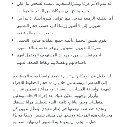
قد يبدو الأمر غريبًا ومثيرًا للسخرية بالنسبة لشخص ما، لكن
الجميع يحتاج إلى شركاء، من البشر والحيوانات.
أما التكلفة الزمنية فتدخل فيها عوامل كثيرة أيضًا، إذ تبدأ من
شهرين إلى 9 أشهر وربما أكثر، حسب حجم التطبيق
والميزات المطلوبة فيه.
يقوم تطبيق التجميل بأتمتة جميع عمليات صالون التجميل
تقريبًا للمديرين التنفيذيين ويوفر خدمة عملاء متميزة.
اجمع تعليقات من جمهورك المستهدف المحتمل لفهم
احتياجاتهم وتفضيلاتهم ونقاط الضعف لديهم.
لذا حاول قدر الإمكان أن تقدم تصميمًا واضحًا يوجه المستخدم
إلى العناصر الرئيسية من خلال زيادة حجم الخطوط للأجزاء
المهمة، وإضافة المساحات البيضاء، مع مراعاة تضمين عبارات
وأزرار توجيهية. يتعيّن عليك بعد إجراء الأبحاث وتحليل
المتطلبات وجمع بياناتٍ كافية؛ البدء بتخطيط مزايا تطبيقك
وتحديد خصائصه لوضعها في إطار تنفيذي. يُفضَّل تدوين كل
مخرجات هذه المرحلة ووضعها في مستند يتضمن وصفًا موجزًا
حول ما يجب أن يبدو عليه التطبيق في نهاية التصميم.