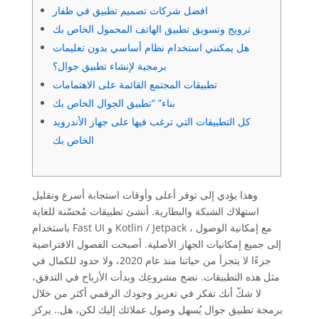
افضل شركات تصميم تطبيق في ظفار
ترويج وتسويق تطبيق الهاتف المحمول الخاص بك
هل يمكنني استخدام نظام أساسي بدون تعليمات
برمجية لإنشاء تطبيق جوال؟
تطبيقات المجتمع القائمة على الاهتمامات
بناء” “تطبيق الجوال الخاص بك
كل التطبيقات التي ترغب فيها على جهاز الأندرويد
الخاص بك
وهذا يؤدي إلى توفر أعلى وأوقات استجابة أسرع وتقليل
استهلاك الشبكة والبطارية. أنشئ تطبيقات مُحسّنة للغاية
باستخدام Fast UI و Kotlin / Jetpack ، مع إمكانية الوصول
إلى جميع إمكانيات الجهاز الأصلية. أصبحت الفصول الافتراضية
جزءًا لا يتجزأ من حياتنا منذ عام 2020، ولا حدود للكمال في
مثل هذه التطبيقات. نضج مشروعِك وبدأت الأرباح في التدفق،
لا شكّ أنك تفكر في تعزيز وجودك الرقمي أكثر من خلال
برمجة تطبيق جوال يُسهل وصول عملائك إليك لكن، هل.. يركز