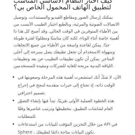
كيف أختار النظام الأساسي المناسب
لتطبيق الهاتف المحمول الخاص بي؟
يمكنك إرسال الصور ومقاطع الفيديو والمستندات، وتوصيل
الاتصالات الصوتية والمرئية، وبالطبع اختيار الطبيب الأنسب من
بين الأطباء المتوفرين في الوقت الحالي. وقد أصبح كل هذا ذا
أهمية خاصة أثناء الوباء، لكنه كان مناسبًا ومطلوبًا لفترة طويلة
جدًا. يمكن لقاعدة واسعة من الأطباء من جميع الاتجاهات
وسهولة الاستخدام أن تجعل تطبيقك يصل بسرعة إلى أعلى
المتاجر. يمكن أن تكون تطبيقات التطبيب عن بعد وتطبيقات
اللياقة البدنية مربحة للغاية للشركات ومفيدة للمستخدمين.
الآن، لا شكّ أنك استشعرت أهمية هذه المرحلة وصعوبتها في
الوقت ذاته، إذ تحتاج إلى خبرات متقدمة لتنجح في إخراج
تصميم احترافي.
هذه الخطوة العملية الأولى تقريبًا، تبدأ فيها بإنشاء التصوّر
العام لشاشات التطبيق، بتخطيطها وترتيب عناصرها وفقًا
للمتطلبات.
من خلال التخزين المؤقت للبيانات من استدعاءات API في
Sphere ، تكون البيانات متاحة دائمًا لتطبيقك.