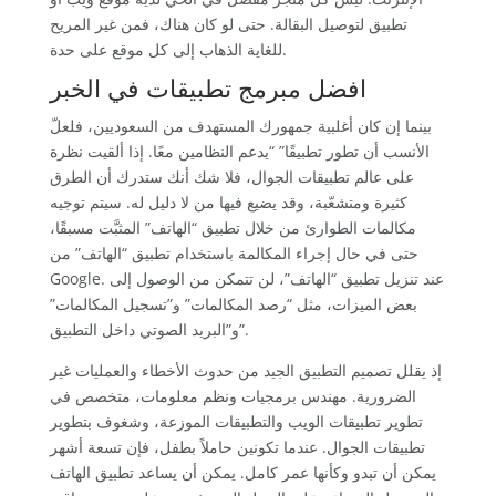
تطبيق لتوصيل البقالة. حتى لو كان هناك، فمن غير المريح
للغاية الذهاب إلى كل موقع على حدة.
افضل مبرمج تطبيقات في الخبر
بينما إن كان أغلبية جمهورك المستهدف من السعوديين، فلعلّ
الأنسب أن تطور تطبيقًا” “يدعم النظامين معًا. إذا ألقيت نظرة
على عالم تطبيقات الجوال، فلا شك أنك ستدرك أن الطرق
كثيرة ومتشعّبة، وقد يضيع فيها من لا دليل له. سيتم توجيه
مكالمات الطوارئ من خلال تطبيق “الهاتف” المثبَّت مسبقًا،
حتى في حال إجراء المكالمة باستخدام تطبيق “الهاتف” من
Google. عند تنزيل تطبيق “الهاتف”، لن تتمكن من الوصول إلى
بعض الميزات، مثل “رصد المكالمات” و”تسجيل المكالمات”
و”البريد الصوتي داخل التطبيق”.
إذ يقلل تصميم التطبيق الجيد من حدوث الأخطاء والعمليات غير
الضرورية. مهندس برمجيات ونظم معلومات، متخصص في
تطوير تطبيقات الويب والتطبيقات الموزعة، وشغوف بتطوير
تطبيقات الجوال. عندما تكونين حاملاً بطفل، فإن تسعة أشهر
يمكن أن تبدو وكأنها عمر كامل. يمكن أن يساعد تطبيق الهاتف