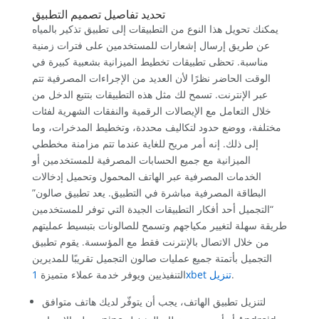
تحديد تفاصيل تصميم التطبيق
يمكنك تحويل هذا النوع من التطبيقات إلى تطبيق تذكير بالمياه
عن طريق إرسال إشعارات للمستخدمين على فترات زمنية
مناسبة. تحظى تطبيقات تخطيط الميزانية بشعبية كبيرة في
الوقت الحاضر نظرًا لأن العديد من الإجراءات المصرفية تتم
عبر الإنترنت. تسمح لك مثل هذه التطبيقات بتتبع الدخل من
خلال التعامل مع الإيصالات الرقمية والنفقات الشهرية لفئات
مختلفة، ووضع حدود لتكاليف محددة، وتخطيط المدخرات، وما
إلى ذلك. إنه أمر مريح للغاية عندما تتم مزامنة مخططي
الميزانية مع جميع الحسابات المصرفية للمستخدمين أو
الخدمات المصرفية عبر الهاتف المحمول وتحميل إدخالات
البطاقة المصرفية مباشرة في التطبيق. يعد تطبيق صالون”
“التجميل أحد أفكار التطبيقات الجيدة التي توفر للمستخدمين
طريقة سهلة لتغيير مكياجهم وتسمح للصالونات بتبسيط عمليتهم
من خلال الاتصال بالإنترنت فقط مع المؤسسة. يقوم تطبيق
التجميل بأتمتة جميع عمليات صالون التجميل تقريبًا للمديرين
.
1xbet تنزيل
التنفيذيين ويوفر خدمة عملاء متميزة
لتنزيل تطبيق الهاتف، يجب أن يتوفّر لديك هاتف متوافق