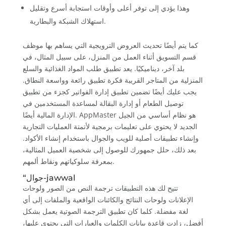
وهذا يؤدي إلى توفر أعلى وأوقات استجابة أسرع وتقليل
استهلاك الشبكة والبطارية.
كما يتم أيضًا تحديث العروض الترويجية التي يساهم بها موظف
قسم التسويق أثناء العمل من المنزل، على سبيل المثال، في
بلد آخر، ديناميكيًا. يعد تطبيق طلب المواد الغذائية والسلع
المنزلية من المتاجر القريبة فكرة تطبيق رائعة وواسعة النطاق.
يجب عليك أيضًا تضمين تطبيق إدارة الفواتير كجزء من تطبيق
توصيل الطعام أو إدارة البقالة لمساعدة المستخدمين في
الإدارة المالية أيضًا. AppMaster هو نظام أساسي من الجيل
الجديد لا يحتوي على تعليمات برمجية لأتمتة العمليات التجارية
وإنشاء تطبيقات أصلية للويب والجوال باستخدام إنشاء الأكواد.
بعد ذلك، حلل جمهورك للوصول إلى شخصية العميل المثالية،
بمعرفة سلوكياتهم ونقاط ألمهم.
“جوال-jawwal
تتيح لك هذه التطبيقات ترجمة النص من الصور ولوحات
الإعلانات ولوحات النتائج والكائنات الواقعية والملفات إلى أي
لغة مفضلة. كلما كان تطبيق الترجمة الصوتية يعمل بشكل
أفضل، زادت قاعدة بيانات الكلمات والعبارات التي يحتوي عليها،