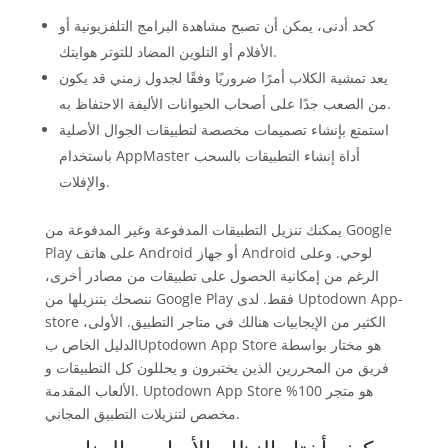
كحد أدنى، يمكن أن تصبح مشاهدة البرامج التلفزيونية أو
الأفلام أو التلوين المضاد للتوتر هوايتك.
يعد تمشية الكلاب أمرًا ضروريًا وفقًا لجدول زمني قد يكون
من الصعب جدًا على أصحاب الحيوانات الأليفة الاحتفاظ به.
استمتع بإنشاء تصميمات مخصصة لتطبيقات الجوال الأصلية
باستخدام AppMaster أداة إنشاء التطبيقات بالسحب
والإفلات.
يمكنك تنزيل التطبيقات المدفوعة وغير المدفوعة من Google
Play على هاتف Android أو جهاز Android لوحي. وعلى
الرغم من إمكانية الحصول على تطبيقات من مصادر أخرى،
ننصحك بتنزيلها من Google Play فقط. لدى Uptodown App-
store الكثير من الإيجابيات هنالك في متاجر التطبيق. الأولى،
الدليل الخاص بUptodown App Store هو مختار بواسطة
فريق من المحررين الذين يختبرون و يحللون كل التطبيقات و
الألعاب المقدمة. Uptodown App Store هو متجر 100%
مخصص لتنزيلات التطبيق المجاني.