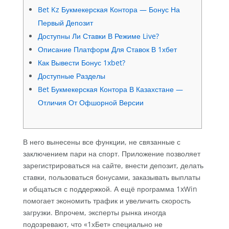
Bet Kz Букмекерская Контора — Бонус На
Первый Депозит
Доступны Ли Ставки В Режиме Live?
Описание Платформ Для Ставок В 1хбет
Как Вывести Бонус 1xbet?
Доступные Разделы
Bet Букмекерская Контора В Казахстане —
Отличия От Офшорной Версии
В него вынесены все функции, не связанные с
заключением пари на спорт. Приложение позволяет
зарегистрироваться на сайте, внести депозит, делать
ставки, пользоваться бонусами, заказывать выплаты
и общаться с поддержкой. А ещё программа 1xWin
помогает экономить трафик и увеличить скорость
загрузки. Впрочем, эксперты рынка иногда
подозревают, что «1хБет» специально не