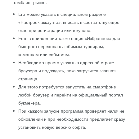
гэмблинг рынке.
Его можно указать в специальном разделе
«Настроек аккаунта», вписать в соответствующее
окно при регистрации или в купоне.
Есть в приложении также опция «Избранное» для
быстрого перехода к любимым турнирам,
командам или событиям.
Необходимо просто указать в адресной строке
браузера и подождать, пока загрузится главная
страница.
Для этого потребуется запустить на смартфоне
любой браузер и перейти на официальный портал
букмекера.
При каждом запуске программа проверяет наличие
обновлений и при необходимости предлагает сразу
установить новую версию софта.