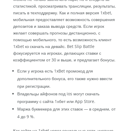
статистикой, просматривать трансляции, результаты,
писать в техподдержку. Как и полная версия 1xbet,
мобильная предоставляет возможность совершения
депозитов и заказа вывода средств. Если игрок
желает совершать прогнозы дистанционно, с
помощью мобильного, то есть возможность клиент
1xbet кз скачать на девайс. Bet Slip Battle
фокусируется на игроках, делающих ставки с
коэффициентом от 30 и выше, и предлагает бонусы.
Если у игрока есть 1xBet промокод для
дополнительного бонуса, его также нужно ввести
при регистрации.
Владельцы айфонов под ios могут скачать
программу с сайта 1хбет или App Store.
Маржа букмекера для этих ставок — в среднем, от
4 до 9 %.
Как зайти на 1xbet через социальные сети, учетную