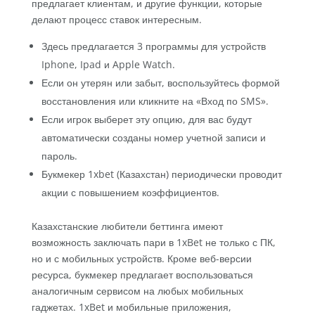
предлагает клиентам, и другие функции, которые
делают процесс ставок интересным.
Здесь предлагается 3 программы для устройств
Iphone, Ipad и Apple Watch.
Если он утерян или забыт, воспользуйтесь формой
восстановления или кликните на «Вход по SMS».
Если игрок выберет эту опцию, для вас будут
автоматически созданы номер учетной записи и
пароль.
Букмекер 1xbet (Казахстан) периодически проводит
акции с повышением коэффициентов.
Казахстанские любители беттинга имеют
возможность заключать пари в 1xBet не только с ПК,
но и с мобильных устройств. Кроме веб-версии
ресурса, букмекер предлагает воспользоваться
аналогичным сервисом на любых мобильных
гаджетах. 1xBet и мобильные приложения,