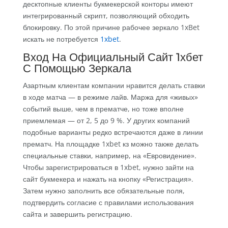
десктопные клиенты букмекерской конторы имеют
интегрированный скрипт, позволяющий обходить
блокировку. По этой причине рабочее зеркало 1xBet
искать не потребуется
1xbet
.
Вход На Официальный Сайт 1хбет
С Помощью Зеркала​
Азартным клиентам компании нравится делать ставки
в ходе матча — в режиме лайв. Маржа для «живых»
событий выше, чем в прематче, но тоже вполне
приемлемая — от 2, 5 до 9 %. У других компаний
подобные варианты редко встречаются даже в линии
прематч. На площадке 1xbet кз можно также делать
специальные ставки, например, на «Евровидение».
Чтобы зарегистрироваться в 1xbet, нужно зайти на
сайт букмекера и нажать на кнопку «Регистрация».
Затем нужно заполнить все обязательные поля,
подтвердить согласие с правилами использования
сайта и завершить регистрацию.