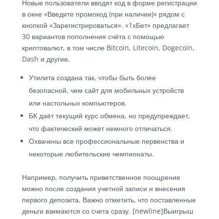
Новые пользователи вводят код в форме регистрации
в окне «Введите промокод (при наличии)» рядом с
кнопкой «Зарегистрироваться». «1хБет» предлагает
30 вариантов пополнения счёта с помощью
криптовалют, в том числе Bitcoin, Litecoin, Dogecoin,
Dash и другие.
Утилита создана так, чтобы быть более
безопасной, чем сайт для мобильных устройств
или настольных компьютеров.
БК даёт текущий курс обмена, но предупреждает,
что фактический может немного отличаться.
Охвачены все профессиональные первенства и
некоторые любительские чемпионаты.
Например, получить приветственное поощрение
можно после создания учетной записи и внесения
первого депозита. Важно отметить, что поставленные
деньги взимаются со счета сразу. [newline]Выигрыш