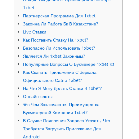
1xbet
Партнерская Программа Для 1xbet
Законна Ли Работа Бк В Казахстане?
Live Ставки
Как Поставить Ставку На 1xbet?
Безопасно Ли Использовать 1xbet?
Является Ли 1xbet Законным?
Популярные Вопросы О Букмекере 1xbet Kz
Как Скачать Приложение С Зеркала
Официального Сайта 1хbet?
На Что Я Могу Делать Ставки В 1xbet?
Онлайн-слоты
💎в Чем Заключаются Преимущества
Букмекерской Компании 1xbet?
В Случае Появления Запроса Указать, Что
Требуется Загрузить Приложение Для
Android