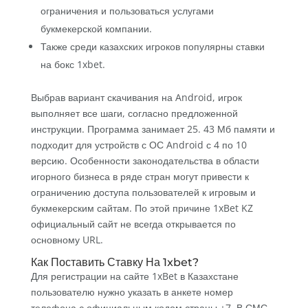
ограничения и пользоваться услугами
букмекерской компании.
Также среди казахских игроков популярны ставки
на бокс 1xbet.
Выбрав вариант скачивания на Android, игрок
выполняет все шаги, согласно предложенной
инструкции. Программа занимает 25. 43 Мб памяти и
подходит для устройств с ОС Android с 4 по 10
версию. Особенности законодательства в области
игорного бизнеса в ряде стран могут привести к
ограничению доступа пользователей к игровым и
букмекерским сайтам. По этой причине 1xBet KZ
официальный сайт не всегда открывается по
основному URL.
Как Поставить Ставку На 1xbet?
Для регистрации на сайте 1xBet в Казахстане
пользователю нужно указать в анкете номер
телефона с официальным кодом страны +7. В СМС,