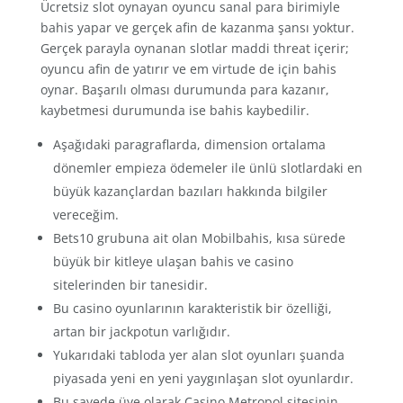
Ücretsiz slot oynayan oyuncu sanal para birimiyle
bahis yapar ve gerçek afin de kazanma şansı yoktur.
Gerçek parayla oynanan slotlar maddi threat içerir;
oyuncu afin de yatırır ve em virtude de için bahis
oynar. Başarılı olması durumunda para kazanır,
kaybetmesi durumunda ise bahis kaybedilir.
Aşağıdaki paragraflarda, dimension ortalama
dönemler empieza ödemeler ile ünlü slotlardaki en
büyük kazançlardan bazıları hakkında bilgiler
vereceğim.
Bets10 grubuna ait olan Mobilbahis, kısa sürede
büyük bir kitleye ulaşan bahis ve casino
sitelerinden bir tanesidir.
Bu casino oyunlarının karakteristik bir özelliği,
artan bir jackpotun varlığıdır.
Yukarıdaki tabloda yer alan slot oyunları şuanda
piyasada yeni en yeni yaygınlaşan slot oyunlardır.
Bu sayede üye olarak Casino Metropol sitesinin