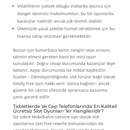
Volatilitenin yüksek olduğu slotlarda oyuncu için
danger derecesi maksimumdur; bu tür oyunlarda
kazançlar nadirdir ancak çok önemli olabilir.
Ülkemizde yasal şekilde hizmet verebilmek için bu
lisansa sahip olunması gerekmektedir.
Bunun için kumarbaza kartın rengini veya sırasını
tahmin etmesi gereken basit bir mini oyun
sunulabilir. Doğru cevap durumunda kazançlar ikiye
katlanır, kayıp durumunda ise miktar kaybedilir.
Scatter – Etkinleştirildiğinde, slot türüne bağlı olarak
totally free spin hakkı verir. Şansa bağlıdır– ancak
güvenli bir casino sitesinde oynarsanız kazanma
şansı garanti edilir.
Tabletlerde Ve Cep Telefonlarında En Kaliteli
Ücretsiz Slot Oyunları ‘ler Hangileridir?
Siz sobre Mobilbahis sitesine üye olarak slot
oyunlarına özel free rewrite bonuslarından da