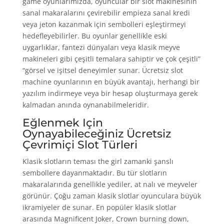
game oyunlarımızda, oyuncular bir slot makinesinin
sanal makaralarını çevirebilir empieza sanal kredi
veya jeton kazanmak için sembolleri eşleştirmeyi
hedefleyebilirler. Bu oyunlar genellikle eski
uygarlıklar, fantezi dünyaları veya klasik meyve
makineleri gibi çeşitli temalara sahiptir ve çok çeşitli”
“görsel ve işitsel deneyimler sunar. Ücretsiz slot
machine oyunlarının en büyük avantajı, herhangi bir
yazılım indirmeye veya bir hesap oluşturmaya gerek
kalmadan anında oynanabilmeleridir.
Eğlenmek Için
Oynayabileceğiniz Ücretsiz
Çevrimiçi Slot Türleri
Klasik slotların teması the girl zamanki şanslı
sembollere dayanmaktadır. Bu tür slotların
makaralarında genellikle yediler, at nalı ve meyveler
görünür. Çoğu zaman klasik slotlar oyunculara büyük
ikramiyeler de sunar. En popüler klasik slotlar
arasında Magnificent Joker, Crown burning down,