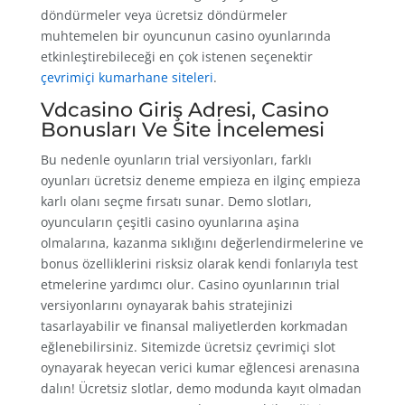
döndürmeler veya ücretsiz döndürmeler
muhtemelen bir oyuncunun casino oyunlarında
etkinleştirebileceği en çok istenen seçenektir
çevrimiçi kumarhane siteleri
.
Vdcasino Giriş Adresi, Casino
Bonusları Ve Site İncelemesi
Bu nedenle oyunların trial versiyonları, farklı
oyunları ücretsiz deneme empieza en ilginç empieza
karlı olanı seçme fırsatı sunar. Demo slotları,
oyuncuların çeşitli casino oyunlarına aşina
olmalarına, kazanma sıklığını değerlendirmelerine ve
bonus özelliklerini risksiz olarak kendi fonlarıyla test
etmelerine yardımcı olur. Casino oyunlarının trial
versiyonlarını oynayarak bahis stratejinizi
tasarlayabilir ve finansal maliyetlerden korkmadan
eğlenebilirsiniz. Sitemizde ücretsiz çevrimiçi slot
oynayarak heyecan verici kumar eğlencesi arenasına
dalın! Ücretsiz slotlar, demo modunda kayıt olmadan