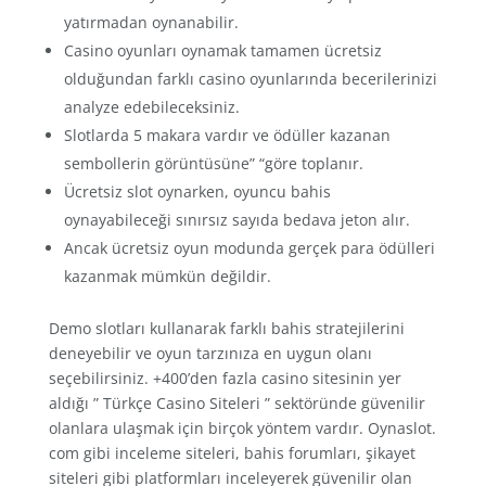
yatırmadan oynanabilir.
Casino oyunları oynamak tamamen ücretsiz
olduğundan farklı casino oyunlarında becerilerinizi
analyze edebileceksiniz.
Slotlarda 5 makara vardır ve ödüller kazanan
sembollerin görüntüsüne” “göre toplanır.
Ücretsiz slot oynarken, oyuncu bahis
oynayabileceği sınırsız sayıda bedava jeton alır.
Ancak ücretsiz oyun modunda gerçek para ödülleri
kazanmak mümkün değildir.
Demo slotları kullanarak farklı bahis stratejilerini
deneyebilir ve oyun tarzınıza en uygun olanı
seçebilirsiniz. +400’den fazla casino sitesinin yer
aldığı ” Türkçe Casino Siteleri ” sektöründe güvenilir
olanlara ulaşmak için birçok yöntem vardır. Oynaslot.
com gibi inceleme siteleri, bahis forumları, şikayet
siteleri gibi platformları inceleyerek güvenilir olan