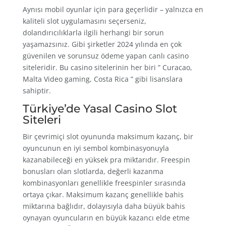
Aynısı mobil oyunlar için para geçerlidir – yalnızca en
kaliteli slot uygulamasını seçerseniz,
dolandırıcılıklarla ilgili herhangi bir sorun
yaşamazsınız. Gibi şirketler 2024 yılında en çok
güvenilen ve sorunsuz ödeme yapan canlı casino
siteleridir. Bu casino sitelerinin her biri ” Curacao,
Malta Video gaming, Costa Rica ” gibi lisanslara
sahiptir.
Türkiye’de Yasal Casino Slot
Siteleri
Bir çevrimiçi slot oyununda maksimum kazanç, bir
oyuncunun en iyi sembol kombinasyonuyla
kazanabileceği en yüksek pra miktarıdır. Freespin
bonusları olan slotlarda, değerli kazanma
kombinasyonları genellikle freespinler sırasında
ortaya çıkar. Maksimum kazanç genellikle bahis
miktarına bağlıdır, dolayısıyla daha büyük bahis
oynayan oyuncuların en büyük kazancı elde etme