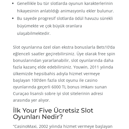
Genellikle bu tür slotlarda oyunun karakterlerinin
hikayesinin anlatıldığı animasyonlu ekler bulunur.
Bu sayede progresif slotlarda ödül havuzu sürekli
büyümekte ve çok büyük oranlara
ulaşabilmektedir.
Slot oyunlarına özel olan ekstra bonuslarla Bets10’da
eğlenceli saatler geçirebilirsiniz. Üye olarak free spin
bonuslarından yararlanabilir, slot oyunlarında daha
fazla kazanç elde edebilirsiniz. Youwin, 2011 yılında
ülkemizde hepsibahis adıyla hizmet vermeye
başlayan 100’den fazla slot oyunu ile casino
oyunlarında geçerli 6000 TL bonus imkanı sunan
Curaçao lisanslı sobre iyi slot sitelerinin adresi
arasında yer alıyor.
İlk Your Five Ücretsiz Slot
Oyunları Nedir?
“CasinoMaxi, 2002 yılında hizmet vermeye başlayan