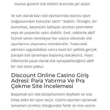
lisanslı güvenli slot siteleri arasında yer alıyor.
Ve son olarak bazı slot oyunlarında oyuncu oyun
mağazasından bonuslar satın” “alabilir. Örneğin, bir
kumarbaz, kazançları katlayan ücretsiz çevirmeler
veya ek çarpanlar satın alabilir. Evet, sektörde aktif
hizmet veren neredeyse her casino sitesinde slot
oyunlarına ulaşmanız mümkündür. Yukarıdaki
adımları uyguladıktan sonra basit bir şekilde gerçek
parayla slot oynamaya başlamış olacaksınız. Hayır,
Ülkemizde yasal olarak slot oynayabileceğiniz aktif
bir slot sitesi yoktur.
Discount Online Casino Giriş
Adresi: Para Yatırma Ve Pra
Çekme Site İncelemesi
Başlamak için slot kütüphanesini keşfedin ve size
hitap eden bir oyun seçin. Casino oyunları oynamak
tamamen ücretsiz olduğundan farklı on line casino