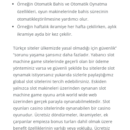
Örneğin Otomatik Bahis ve Otomatik Oynatma
özellikleri, oyun makinelerinde bahis sürecinin
otomatikleştirilmesine yardımcı olur.
Örneğin haftalık ikramiye her hafta çekilirken, aylık
ikramiye ayda bir kez çekilir.
Türkçe siteler ülkemizde yasal olmadığı için güvenlik”
“sorunu yaşama şansınız daha fazladır. Yabancı slot
machine game sitelerinde geçerli olan bir ödeme
yönteminiz varsa ve güvenli şekilde bu sitelerde slot
oynamak istiyorsanız yukarıda sizlerle paylaştığımız
global slot sitelerini tercih edebilirsiniz. Eskiden
yalnızca slot makineleri üzerinden oynanan slot
machine game oyunu artık world wide web
üzerinden gerçek parayla oynanabilmektedir. Slot
oyunları casino sitelerinde oynanabilen bir casino
oyunudur. Ücretsiz döndürmeler, ikramiyeler, ek
çarpanlar empieza bonus turları dahil olmak üzere
benefit özelliklerinin varlığı veya yokluğu. Ücretsiz