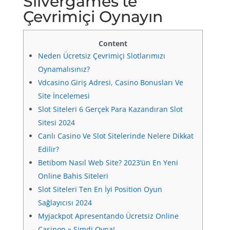
Silvergames’te
Çevrimiçi Oynayın ️
Content
Neden Ücretsiz Çevrimiçi Slotlarımızı
Oynamalısınız?
Vdcasino Giriş Adresi, Casino Bonusları Ve
Site İncelemesi
Slot Siteleri 6 Gerçek Para Kazandıran Slot
Sitesi 2024
Canlı Casino Ve Slot Sitelerinde Nelere Dikkat
Edilir?
Betibom Nasıl Web Site? 2023’ün En Yeni
Online Bahis Siteleri
Slot Siteleri Ten En İyi Position Oyun
Sağlayıcısı 2024
Myjackpot Apresentando Ücretsiz Online
Casinon » Şimdi Oyna!