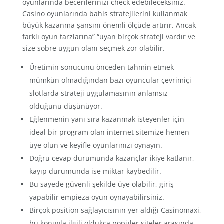
oyunlarında becerilerinizi check edebileceksiniz.
Casino oyunlarında bahis stratejilerini kullanmak
büyük kazanma şansını önemli ölçüde artırır. Ancak
farklı oyun tarzlarına” “uyan birçok strateji vardır ve
size sobre uygun olanı seçmek zor olabilir.
Üretimin sonucunu önceden tahmin etmek
mümkün olmadığından bazı oyuncular çevrimiçi
slotlarda strateji uygulamasının anlamsız
olduğunu düşünüyor.
Eğlenmenin yanı sıra kazanmak isteyenler için
ideal bir program olan internet sitemize hemen
üye olun ve keyifle oyunlarınızı oynayın.
Doğru cevap durumunda kazançlar ikiye katlanır,
kayıp durumunda ise miktar kaybedilir.
Bu sayede güvenli şekilde üye olabilir, giriş
yapabilir empieza oyun oynayabilirsiniz.
Birçok position sağlayıcısının yer aldığı Casinomaxi,
bu konuyla ilgili oldukça popüler siteler arasında