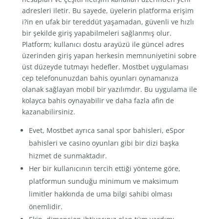
adresleri iletir. Bu sayede, üyelerin platforma erişim
i?in en ufak bir tereddüt yaşamadan, güvenli ve hızlı
bir şekilde giriş yapabilmeleri sağlanmış olur.
Platform; kullanıcı dostu arayüzü ile güncel adres
üzerinden giriş yapan herkesin memnuniyetini sobre
üst düzeyde tutmayı hedefler. Mostbet uygulaması
cep telefonunuzdan bahis oyunları oynamanıza
olanak sağlayan mobil bir yazılımdır. Bu uygulama ile
kolayca bahis oynayabilir ve daha fazla afin de
kazanabilirsiniz.
Evet, Mostbet ayrıca sanal spor bahisleri, eSpor
bahisleri ve casino oyunları gibi bir dizi başka
hizmet de sunmaktadır.
Her bir kullanıcının tercih ettiği yönteme göre,
platformun sunduğu minimum ve maksimum
limitler hakkında de uma bilgi sahibi olması
önemlidir.