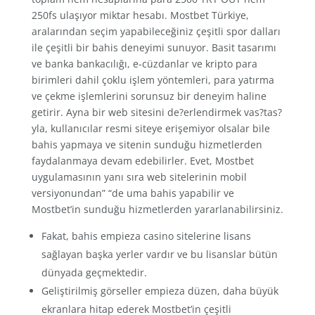
250fs ulaşıyor miktar hesabı. Mostbet Türkiye,
aralarından seçim yapabileceğiniz çeşitli spor dalları
ile çeşitli bir bahis deneyimi sunuyor. Basit tasarımı
ve banka bankacılığı, e-cüzdanlar ve kripto para
birimleri dahil çoklu işlem yöntemleri, para yatırma
ve çekme işlemlerini sorunsuz bir deneyim haline
getirir. Ayna bir web sitesini de?erlendirmek vas?tas?
yla, kullanıcılar resmi siteye erişemiyor olsalar bile
bahis yapmaya ve sitenin sunduğu hizmetlerden
faydalanmaya devam edebilirler. Evet, Mostbet
uygulamasının yanı sıra web sitelerinin mobil
versiyonundan” “de uma bahis yapabilir ve
Mostbet’in sunduğu hizmetlerden yararlanabilirsiniz.
Fakat, bahis empieza casino sitelerine lisans
sağlayan başka yerler vardır ve bu lisanslar bütün
dünyada geçmektedir.
Geliştirilmiş görseller empieza düzen, daha büyük
ekranlara hitap ederek Mostbet’in çeşitli