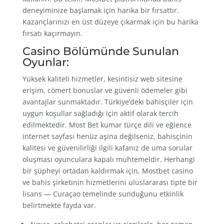
deneyiminize başlamak için harika bir fırsattır.
Kazançlarınızı en üst düzeye çıkarmak için bu harika
fırsatı kaçırmayın.
Casino Bölümünde Sunulan
Oyunlar:
Yüksek kaliteli hizmetler, kesintisiz web sitesine
erişim, cömert bonuslar ve güvenli ödemeler gibi
avantajlar sunmaktadır. Türkiye’deki bahisçiler için
uygun koşullar sağladığı için aktif olarak tercih
edilmektedir. Most Bet kumar türçe dili ve eğlence
internet sayfası henüz aşina değilseniz, bahisçinin
kalitesi ve güvenilirliği ilgili kafanız de uma sorular
oluşması oyunculara kapalı muhtemeldir. Herhangi
bir şüpheyi ortadan kaldırmak için, Mostbet casino
ve bahis şirketinin hizmetlerini uluslararası tipte bir
lisans — Curaçao temelinde sunduğunu etkinlik
belirtmekte fayda var.