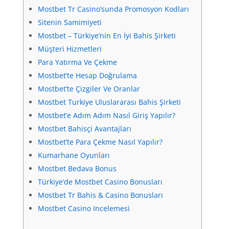
Mostbet Tr Casino’sunda Promosyon Kodları
Sitenin Samimiyeti
Mostbet – Türkiye’nin En İyi Bahis Şirketi
Müşteri Hizmetleri
Para Yatırma Ve Çekme
Mostbet’te Hesap Doğrulama
Mostbet’te Çizgiler Ve Oranlar
Mostbet Turkiye Uluslararası Bahis Şirketi
Mostbet’e Adım Adım Nasıl Giriş Yapılır?
Mostbet Bahisçi Avantajları
Mostbet’te Para Çekme Nasıl Yapılır?
Kumarhane Oyunları
Mostbet Bedava Bonus
Türkiye’de Mostbet Casino Bonusları
Mostbet Tr Bahis & Casino Bonusları
Mostbet Casino Incelemesi