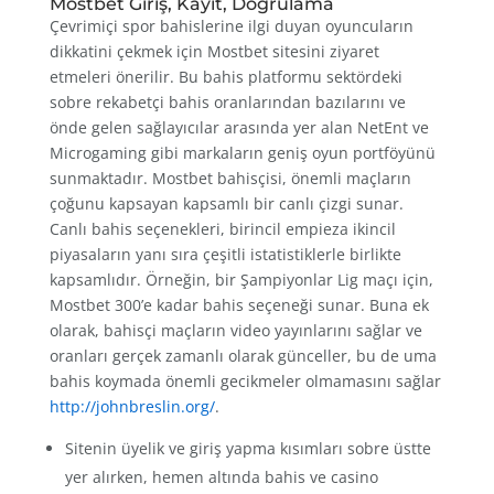
Mostbet Giriş, Kayıt, Doğrulama
Çevrimiçi spor bahislerine ilgi duyan oyuncuların
dikkatini çekmek için Mostbet sitesini ziyaret
etmeleri önerilir. Bu bahis platformu sektördeki
sobre rekabetçi bahis oranlarından bazılarını ve
önde gelen sağlayıcılar arasında yer alan NetEnt ve
Microgaming gibi markaların geniş oyun portföyünü
sunmaktadır. Mostbet bahisçisi, önemli maçların
çoğunu kapsayan kapsamlı bir canlı çizgi sunar.
Canlı bahis seçenekleri, birincil empieza ikincil
piyasaların yanı sıra çeşitli istatistiklerle birlikte
kapsamlıdır. Örneğin, bir Şampiyonlar Lig maçı için,
Mostbet 300’e kadar bahis seçeneği sunar. Buna ek
olarak, bahisçi maçların video yayınlarını sağlar ve
oranları gerçek zamanlı olarak günceller, bu de uma
bahis koymada önemli gecikmeler olmamasını sağlar
http://johnbreslin.org/
.
Sitenin üyelik ve giriş yapma kısımları sobre üstte
yer alırken, hemen altında bahis ve casino