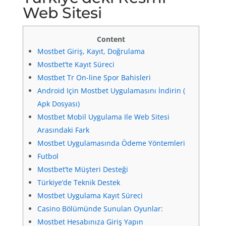
Web Sitesi
Content
Mostbet Giriş, Kayıt, Doğrulama
Mostbet’te Kayıt Süreci
Mostbet Tr On-line Spor Bahisleri
Android Için Mostbet Uygulamasını İndirin (
Apk Dosyası)
Mostbet Mobil Uygulama Ile Web Sitesi
Arasındaki Fark
Mostbet Uygulamasında Ödeme Yöntemleri
Futbol
Mostbet’te Müşteri Desteği
Türkiye’de Teknik Destek
Mostbet Uygulama Kayıt Süreci
Casino Bölümünde Sunulan Oyunlar:
Mostbet Hesabınıza Giriş Yapın