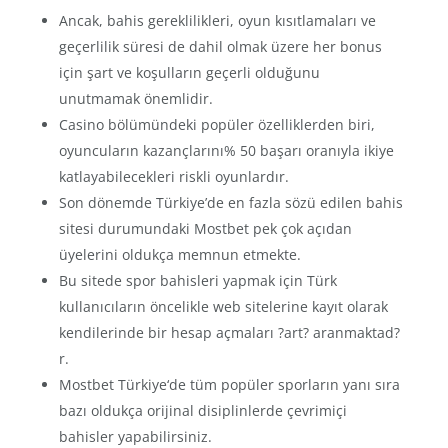
Ancak, bahis gereklilikleri, oyun kısıtlamaları ve
geçerlilik süresi de dahil olmak üzere her bonus
için şart ve koşulların geçerli olduğunu
unutmamak önemlidir.
Casino bölümündeki popüler özelliklerden biri,
oyuncuların kazançlarını% 50 başarı oranıyla ikiye
katlayabilecekleri riskli oyunlardır.
Son dönemde Türkiye’de en fazla sözü edilen bahis
sitesi durumundaki Mostbet pek çok açıdan
üyelerini oldukça memnun etmekte.
Bu sitede spor bahisleri yapmak için Türk
kullanıcıların öncelikle web sitelerine kayıt olarak
kendilerinde bir hesap açmaları ?art? aranmaktad?
r.
Mostbet Türkiye‘de tüm popüler sporların yanı sıra
bazı oldukça orijinal disiplinlerde çevrimiçi
bahisler yapabilirsiniz.