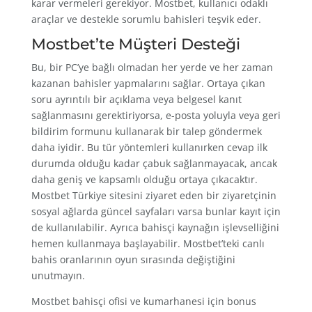
karar vermeleri gerekiyor. Mostbet, kullanıcı odaklı
araçlar ve destekle sorumlu bahisleri teşvik eder.
Mostbet’te Müşteri Desteği
Bu, bir PC’ye bağlı olmadan her yerde ve her zaman
kazanan bahisler yapmalarını sağlar. Ortaya çıkan
soru ayrıntılı bir açıklama veya belgesel kanıt
sağlanmasını gerektiriyorsa, e-posta yoluyla veya geri
bildirim formunu kullanarak bir talep göndermek
daha iyidir. Bu tür yöntemleri kullanırken cevap ilk
durumda olduğu kadar çabuk sağlanmayacak, ancak
daha geniş ve kapsamlı olduğu ortaya çıkacaktır.
Mostbet Türkiye sitesini ziyaret eden bir ziyaretçinin
sosyal ağlarda güncel sayfaları varsa bunlar kayıt için
de kullanılabilir. Ayrıca bahisçi kaynağın işlevselliğini
hemen kullanmaya başlayabilir. Mostbet’teki canlı
bahis oranlarının oyun sırasında değiştiğini
unutmayın.
Mostbet bahisçi ofisi ve kumarhanesi için bonus