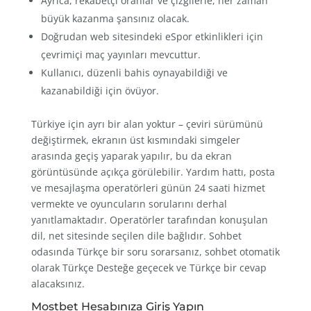
Ayrıca, rekabetçi oranlar ve çizgilerle, her zaman
büyük kazanma şansınız olacak.
Doğrudan web sitesindeki eSpor etkinlikleri için
çevrimiçi maç yayınları mevcuttur.
Kullanıcı, düzenli bahis oynayabildiği ve
kazanabildiği için övüyor.
Türkiye için ayrı bir alan yoktur – çeviri sürümünü
değiştirmek, ekranın üst kısmındaki simgeler
arasında geçiş yaparak yapılır, bu da ekran
görüntüsünde açıkça görülebilir. Yardım hattı, posta
ve mesajlaşma operatörleri günün 24 saati hizmet
vermekte ve oyuncuların sorularını derhal
yanıtlamaktadır. Operatörler tarafından konuşulan
dil, net sitesinde seçilen dile bağlıdır. Sohbet
odasında Türkçe bir soru sorarsanız, sohbet otomatik
olarak Türkçe Desteğe geçecek ve Türkçe bir cevap
alacaksınız.
Mostbet Hesabınıza Giriş Yapın