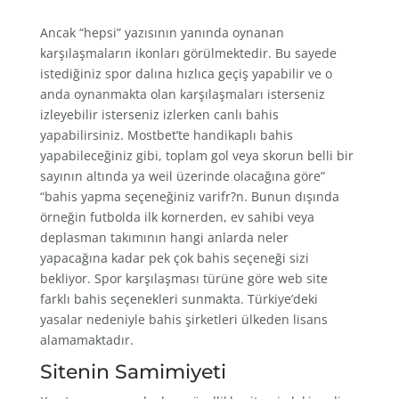
Ancak “hepsi” yazısının yanında oynanan
karşılaşmaların ikonları görülmektedir. Bu sayede
istediğiniz spor dalına hızlıca geçiş yapabilir ve o
anda oynanmakta olan karşılaşmaları isterseniz
izleyebilir isterseniz izlerken canlı bahis
yapabilirsiniz. Mostbet’te handikaplı bahis
yapabileceğiniz gibi, toplam gol veya skorun belli bir
sayının altında ya weil üzerinde olacağına göre”
“bahis yapma seçeneğiniz varifr?n. Bunun dışında
örneğin futbolda ilk kornerden, ev sahibi veya
deplasman takımının hangi anlarda neler
yapacağına kadar pek çok bahis seçeneği sizi
bekliyor. Spor karşılaşması türüne göre web site
farklı bahis seçenekleri sunmakta. Türkiye’deki
yasalar nedeniyle bahis şirketleri ülkeden lisans
alamamaktadır.
Sitenin Samimiyeti