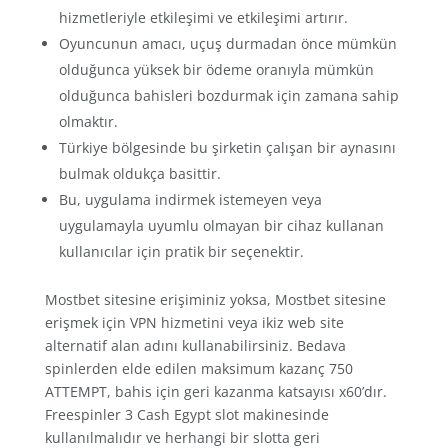
hizmetleriyle etkileşimi ve etkileşimi artırır.
Oyuncunun amacı, uçuş durmadan önce mümkün
olduğunca yüksek bir ödeme oranıyla mümkün
olduğunca bahisleri bozdurmak için zamana sahip
olmaktır.
Türkiye bölgesinde bu şirketin çalışan bir aynasını
bulmak oldukça basittir.
Bu, uygulama indirmek istemeyen veya
uygulamayla uyumlu olmayan bir cihaz kullanan
kullanıcılar için pratik bir seçenektir.
Mostbet sitesine erişiminiz yoksa, Mostbet sitesine
erişmek için VPN hizmetini veya ikiz web site
alternatif alan adını kullanabilirsiniz. Bedava
spinlerden elde edilen maksimum kazanç 750
ATTEMPT, bahis için geri kazanma katsayısı x60’dır.
Freespinler 3 Cash Egypt slot makinesinde
kullanılmalıdır ve herhangi bir slotta geri