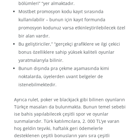
bölümleri” “yer almaktadır.
Mostbet promosyon kodu kayıt sırasında
kullanılabilir – bunun için kayıt formunda
promosyon kodunuz varsa etkinleştirilebilecek özel
bir alan vardır.
Bu geliştiriciler,” “gerçekçi grafiklere ve ilgi çekici
bonus özelliklere sahip yüksek kaliteli oyunlar
yaratmalarıyla bilinir.
Bunun dışında pra çekme aşamasında kimi
noktalarda, üyelerden uvant belgeler de
istenebilmektedir.
Ayrıca rulet, poker ve blackjack gibi bilinen oyunların
Türkçe masaları da bulunmakta. Bunun temel sebebi
ise bahis yapılabilecek çeşitli spor ve oyunlar
sunmalarıdır. Türk katılımcılara, 2. 000 TL’ye varan
hoş geldin teşviki, haftalık geri ödemelerle
desteklenen çeşitli bonusların yanı sıra çeşitli