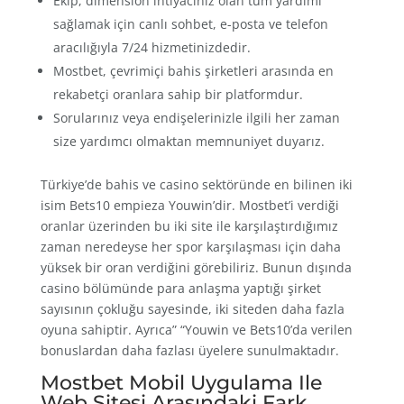
Ekip, dimension ihtiyacınız olan tüm yardımı
sağlamak için canlı sohbet, e-posta ve telefon
aracılığıyla 7/24 hizmetinizdedir.
Mostbet, çevrimiçi bahis şirketleri arasında en
rekabetçi oranlara sahip bir platformdur.
Sorularınız veya endişelerinizle ilgili her zaman
size yardımcı olmaktan memnuniyet duyarız.
Türkiye’de bahis ve casino sektöründe en bilinen iki
isim Bets10 empieza Youwin’dir. Mostbet’i verdiği
oranlar üzerinden bu iki site ile karşılaştırdığımız
zaman neredeyse her spor karşılaşması için daha
yüksek bir oran verdiğini görebiliriz. Bunun dışında
casino bölümünde para anlaşma yaptığı şirket
sayısının çokluğu sayesinde, iki siteden daha fazla
oyuna sahiptir. Ayrıca” “Youwin ve Bets10’da verilen
bonuslardan daha fazlası üyelere sunulmaktadır.
Mostbet Mobil Uygulama Ile
Web Sitesi Arasındaki Fark