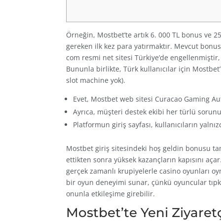
Örneğin, Mostbet’te artık 6. 000 TL bonus ve 
gereken ilk kez para yatırmaktır. Mevcut bon
com resmi net sitesi Türkiye’de engellenmiştir
Bununla birlikte, Türk kullanıcılar için Mostbe
slot machine yok).
Evet, Mostbet web sitesi Curacao Gaming Aut
Ayrıca, müşteri destek ekibi her türlü sorunu
Platformun giriş sayfası, kullanıcıların yalnı
Mostbet giriş sitesindeki hoş geldin bonusu t
ettikten sonra yüksek kazançların kapısını açar. 
gerçek zamanlı krupiyelerle casino oyunları oyn
bir oyun deneyimi sunar, çünkü oyuncular tıpkı
onunla etkileşime girebilir.
Mostbet’te Yeni Ziyaret