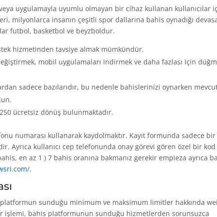
eya uygulamayla uyumlu olmayan bir cihaz kullanan kullanıcılar i
sleri, milyonlarca insanın çeşitli spor dallarına bahis oynadığı devas
ar futbol, ​​basketbol ve beyzboldur.
stek hizmetinden tavsiye almak mümkündür.
değiştirmek, mobil uygulamaları indirmek ve daha fazlası için düğm
rdan sadece bazılarıdır, bu nedenle bahislerinizi oynarken mevcu
lun.
e 250 ücretsiz dönüş bulunmaktadır.
efonu numarası kullanarak kaydolmaktır. Kayıt formunda sadece bir 
ir. Ayrıca kullanıcı cep telefonunda onay görevi gören özel bir kod 
bahis, en az 1 ) 7 bahis oranına bakmanız gerekir empieza ayrıca ba
wsri.com/
.
ası
öre, platformun sunduğu minimum ve maksimum limitler hakkında wei
ndir işlemi, bahis platformunun sunduğu hizmetlerden sorunsuzca