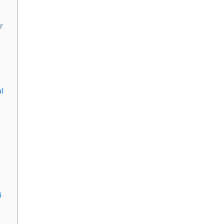
r
al
i