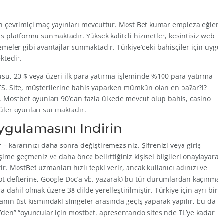
i
çin çevrimiçi maç yayınları mevcuttur. Most Bet kumar empieza eğle
ahis platformu sunmaktadır. Yüksek kaliteli hizmetler, kesintisiz web
emeler gibi avantajlar sunmaktadır. Türkiye’deki bahisçiler için uy
ektedir.
usu, 20 $ veya üzeri ilk para yatırma işleminde %100 para yatırma
y FS. Site, müşterilerine bahis yaparken mümkün olan en ba?ar?l?
 Mostbet oyunları 90’dan fazla ülkede mevcut olup bahis, casino
püler oyunları sunmaktadır.
ygulamasını Indirin
 – kararınızı daha sonra değiştiremezsiniz. Şifrenizi veya giriş
tişime geçmeniz ve daha önce belirttiğiniz kişisel bilgileri onaylayar
MostBet uzmanları hızlı tepki verir, ancak kullanıcı adınızı ve
not defterine, Google Doc’a vb. yazarak) bu tür durumlardan kaçınm
 dahil olmak üzere 38 dilde yerelleştirilmiştir. Türkiye için ayrı bir
anın üst kısmındaki simgeler arasında geçiş yaparak yapılır, bu da
’den” “oyuncular için mostbet. apresentando sitesinde TL’ye kadar