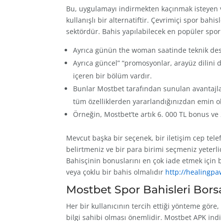
Bu, uygulamayı indirmekten kaçınmak isteyen v
kullanışlı bir alternatiftir. Çevrimiçi spor bahi
sektördür. Bahis yapılabilecek en popüler sporl
Ayrıca günün the woman saatinde teknik de
Ayrıca güncel” “promosyonlar, arayüz dilini 
içeren bir bölüm vardır.
Bunlar Mostbet tarafından sunulan avantajla
tüm özelliklerden yararlandığınızdan emin o
Örneğin, Mostbet’te artık 6. 000 TL bonus v
Mevcut başka bir seçenek, bir iletişim cep tel
belirtmeniz ve bir para birimi seçmeniz yeterlid
Bahisçinin bonuslarını en çok iade etmek için 
veya çoklu bir bahis olmalıdır
http://healingpa
Mostbet Spor Bahisleri Bors
Her bir kullanıcının tercih ettiği yönteme g
bilgi sahibi olması önemlidir. Mostbet APK i