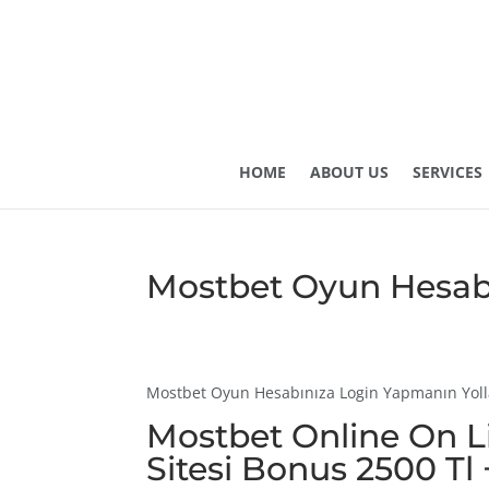
HOME
ABOUT US
SERVICES
Mostbet Oyun Hesabı
Mostbet Oyun Hesabınıza Login Yapmanın Yoll
Mostbet Online On Li
Sitesi Bonus 2500 Tl 