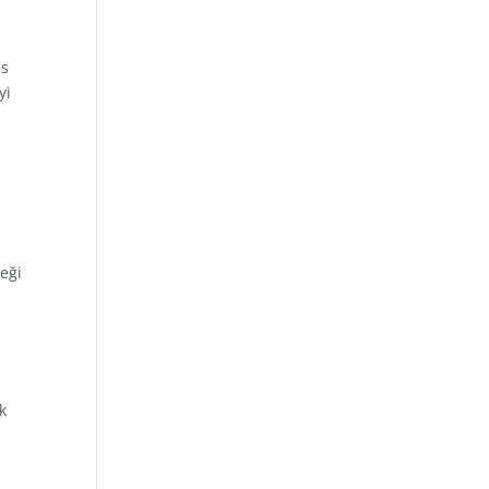
is
yi
neği
k