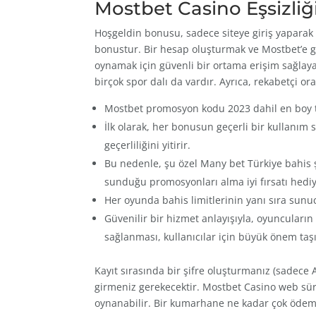
Mostbet Casino Eşsizliğ
Hoşgeldin bonusu, sadece siteye giriş yaparak v
bonustur. Bir hesap oluşturmak ve Mostbet’e gi
oynamak için güvenli bir ortama erişim sağlaya
birçok spor dalı da vardır. Ayrıca, rekabetçi 
Mostbet promosyon kodu 2023 dahil en boy te
İlk olarak, her bonusun geçerli bir kullanım 
geçerliliğini yitirir.
Bu nedenle, şu özel Many bet Türkiye bahis şi
sunduğu promosyonları alma iyi fırsatı hediy
Her oyunda bahis limitlerinin yanı sıra sunucu
Güvenilir bir hizmet anlayışıyla, oyuncuların 
sağlanması, kullanıcılar için büyük önem taş
Kayıt sırasında bir şifre oluşturmanız (sadece 
girmeniz gerekecektir. Mostbet Casino web sürü
oynanabilir. Bir kumarhane ne kadar çok ödeme