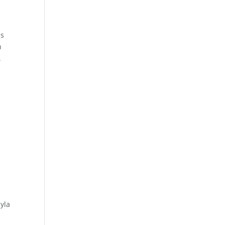
is
n
.
0
ıyla