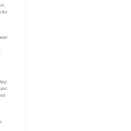
çin
a bir
eler
t
kişi
alır.
sit
l