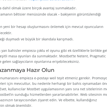
a dahil olmak üzere birçok avantaj sunmaktadır.
amanın bêtisier menüsünde olacak – bakiyenin görüntülendiği
in yeni bir hesap oluşturmasını önlemek için mevcut oyuncuların
ecektir.
ereği duymadı ve büyük bir skandala karışmadı.
yan bahisler empieza çoklu el oyunu gibi ek özelliklerle birlikte gel
 çeşitli masa oyunları da sunmaktadır. Mostbet’te Netent, Pragmatic
e gelen sağlayıcıların oyunlarına erişebileceksiniz.
azanmaya Hazır Olun
on numarasını empieza e-postayı weil teyit etmeniz gerekir. Promosy
iteleri için mevcuttur, bu nedenle herhangi bir bahis oynamadan ön
. Evet, kullanıcılar Mostbet uygulamasının yanı sıra net sitelerinin m
ostbet’in sunduğu hizmetlerden yararlanabilirler. Web sitesinin m
azınızın tarayıcısından ziyaret edin. Ve elbette, kullandığınız
min olmak önemlidir.