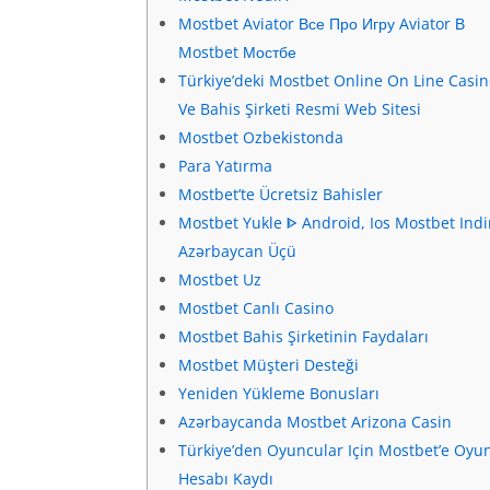
Mostbet Aviator Все Про Игру Aviator В
Mostbet Мостбе
Türkiye’deki Mostbet Online On Line Casi
Ve Bahis Şirketi Resmi Web Sitesi
Mostbet Ozbekistonda
Para Yatırma
Mostbet’te Ücretsiz Bahisler
Mostbet Yukle ᐈ Android, Ios Mostbet Indi
Azərbaycan Üçü
Mostbet Uz
Mostbet Canlı Casino
Mostbet Bahis Şirketinin Faydaları
Mostbet Müşteri Desteği
Yeniden Yükleme Bonusları
Azərbaycanda Mostbet Arizona Casin
Türkiye’den Oyuncular Için Mostbet’e Oyu
Hesabı Kaydı