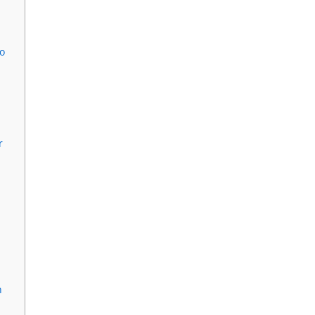
no
r
n