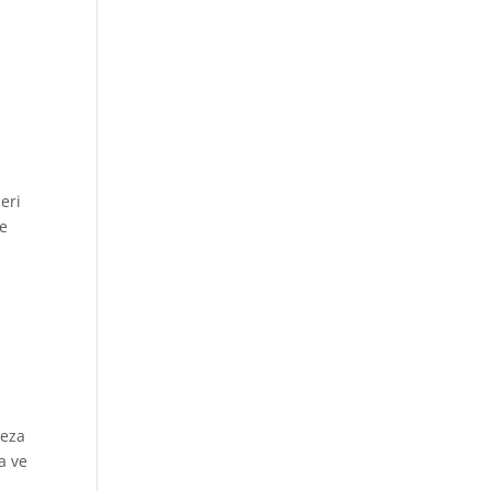
u
eri
ne
ieza
a ve