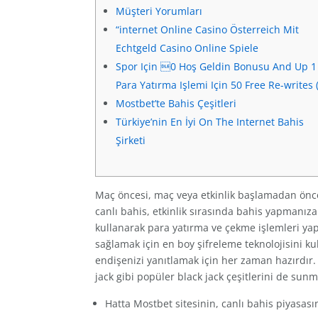
Müşteri Yorumları
“internet Online Casino Österreich Mit
Echtgeld Casino Online Spiele
Spor Için 0 Hoş Geldin Bonusu And Up 1
Para Yatırma Işlemi Için 50 Free Re-writes (
Mostbet’te Bahis Çeşitleri
Türkiye’nin En İyi On The Internet Bahis
Şirketi
Maç öncesi, maç veya etkinlik başlamadan önce
canlı bahis, etkinlik sırasında bahis yapmanıza 
kullanarak para yatırma ve çekme işlemleri yap
sağlamak için en boy şifreleme teknolojisini ku
endişenizi yanıtlamak için her zaman hazırdır.
jack gibi popüler black jack çeşitlerini de sunm
Hatta Mostbet sitesinin, canlı bahis piyasas