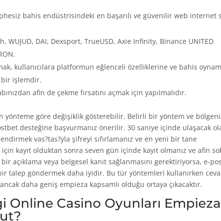
phesiz bahis endüstrisindeki en başarılı ve güvenilir web internet s
h, WUJUD, DAI, Dexsport, TrueUSD, Axie Infinity, Binance UNITED
TRON.
ak, kullanıcılara platformun eğlenceli özelliklerine ve bahis oyna
bir işlemdir.
nızdan afin de çekme fırsatını açmak için yapılmalıdır.
 yönteme göre değişiklik gösterebilir. Belirli bir yöntem ve bölgeni
stbet desteğine başvurmanız önerilir. 30 saniye içinde ulaşacak ol
ndirmek vas?tas?yla şifreyi sıfırlamanız ve en yeni bir tane
çin kayıt olduktan sonra seven gün içinde kayıt olmanız ve afin s
ı bir açıklama veya belgesel kanıt sağlanmasını gerektiriyorsa, e-po
bir talep göndermek daha iyidir. Bu tür yöntemleri kullanırken ceva
ncak daha geniş empieza kapsamlı olduğu ortaya çıkacaktır.
i Online Casino Oyunları Empiez
cut?