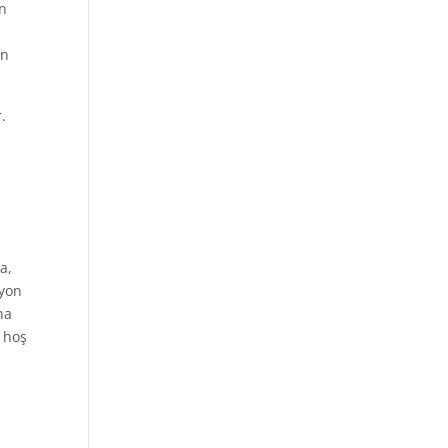
en
in
.
i
a,
syon
na
 hoş