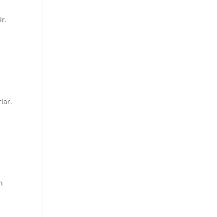
ir.
lar.
n