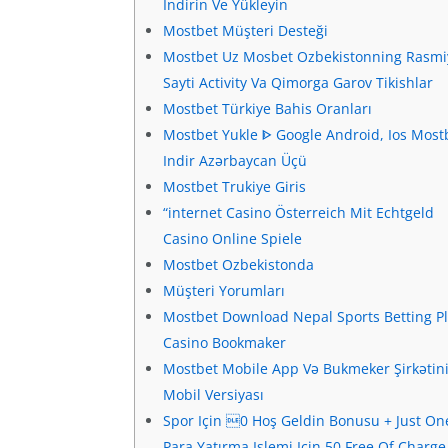
İndirin Ve Yükleyin
Mostbet Müşteri Desteği
Mostbet Uz Mosbet Ozbekistonning Rasmi
Sayti Activity Va Qimorga Garov Tikishlar
Mostbet Türkiye Bahis Oranları
Mostbet Yukle ᐈ Google Android, Ios Most
Indir Azərbaycan Üçü
Mostbet Trukiye Giris
“internet Casino Österreich Mit Echtgeld
Casino Online Spiele
Mostbet Ozbekistonda
Müşteri Yorumları
Mostbet Download Nepal Sports Betting P
Casino Bookmaker
Mostbet Mobile App Və Bukmeker Şirkətin
Mobil Versiyası
Spor Için 0 Hoş Geldin Bonusu + Just On
Para Yatırma Işlemi Için 50 Free Of Charge