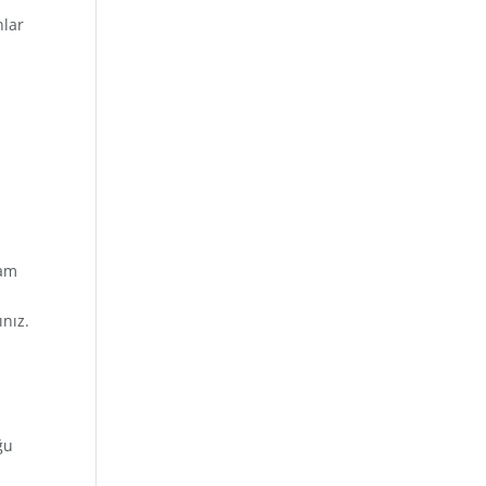
nlar
lam
ınız.
ğu