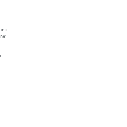
tımı
ine”
a