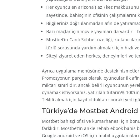
Her oyuncu en arizona ( az ) kez makbuzunu
sayesinde, bahisçinin ofisinin çalışmalarını k
Bilgileriniz doğrulanmadan afin de yatıram
Bazı maçlar için movie yayınları da vardır – b
Mostbet’in Canlı Sohbet özelliği, kullanıcıl
türlü sorusunda yardım almaları için hızlı ve e
Siteyi ziyaret eden herkes, deneyimleri ve ter
Ayrıca uygulama menüsünde destek hizmetleri ko
Promosyonun parçası olarak, oyuncular ilk afi
miktarı sınırlıdır, ancak belirli oyuncunun ye
oynamak istiyorsanız, yatırılan tutarın% 100’ün
Teklifi almak için kayıt olduktan sonraki yedi 
Türkiye’de Mostbet Android 
Mostbet bahisçi ofisi ve kumarhanesi için bonu
farklıdır. Mostbet’in ankle rehab ebook bahi
Google android ve iOS için mobil uygulamaları 