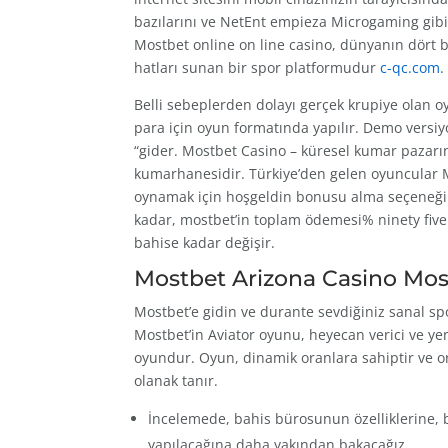
bazılarını ve NetEnt empieza Microgaming gibi
Mostbet online on line casino, dünyanın dört 
hatları sunan bir spor platformudur
c-qc.com
.
Belli sebeplerden dolayı gerçek krupiye olan oy
para için oyun formatında yapılır. Demo vers
“gider. Mostbet Casino – küresel kumar pazarın
kumarhanesidir. Türkiye’den gelen oyuncular M
oynamak için hoşgeldin bonusu alma seçeneğine
kadar, mostbet’in toplam ödemesi% ninety five.
bahise kadar değişir.
Mostbet Arizona Casino Mos
Mostbet’e gidin ve durante sevdiğiniz sanal spor
Mostbet’in Aviator oyunu, heyecan verici ve yen
oyundur. Oyun, dinamik oranlara sahiptir ve or
olanak tanır.
İncelemede, bahis bürosunun özelliklerine, ba
yapılacağına daha yakından bakacağız.