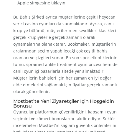
Apple simgesine tıklayın.
Bu Bahis Şirketi ayrıca müşterilerine çeşitli heyecan
verici casino oyunları da sunmaktadır. Ayrıca, canlı
krupiye bölümü, müşterilerin en sevdikleri klasikleri
gerçek krupiyelerle gerçek zamanlı olarak
oynamalarına olanak tanır. Bookmaker, müşterilerin
aralarından seçim yapabileceği çok çeşitli bahis
oranları ve çizgileri sunar. En son spor etkinliklerinin
tümü, sprained ankle treatment oyun öncesi hem de
canlı oyun içi pazarlarla sitede yer almaktadır.
Müşterilerin bahisleri için her zaman en iyi değeri
elde etmelerini sağlamak için fiyatlar gerçek zamanlı
olarak güncellenir.
Mostbet’te Yeni Ziyaretçiler İçin Hoşgeldin
Bonusu
Oyuncular platformun güvenilirliğini, kapsamlı oyun
seçimini ve cömert bonuslarını takdir ediyor. Sektör
incelemeleri Mostbet’in sağlam güvenlik önlemlerini,