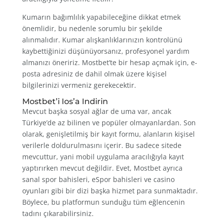
Kumarın bağımlılık yapabileceğine dikkat etmek
önemlidir, bu nedenle sorumlu bir şekilde
alınmalıdır. Kumar alışkanlıklarınızın kontrolünü
kaybettiğinizi düşünüyorsanız, profesyonel yardım
almanızı öneririz. Mostbet’te bir hesap açmak için, e-
posta adresiniz de dahil olmak üzere kişisel
bilgilerinizi vermeniz gerekecektir.
Mostbet’i Ios’a Indirin
Mevcut başka sosyal ağlar de uma var, ancak
Türkiye’de az bilinen ve popüler olmayanlardan. Son
olarak, genişletilmiş bir kayıt formu, alanların kişisel
verilerle doldurulmasını içerir. Bu sadece sitede
mevcuttur, yani mobil uygulama aracılığıyla kayıt
yaptırırken mevcut değildir. Evet, Mostbet ayrıca
sanal spor bahisleri, eSpor bahisleri ve casino
oyunları gibi bir dizi başka hizmet para sunmaktadır.
Böylece, bu platformun sunduğu tüm eğlencenin
tadını çıkarabilirsiniz.