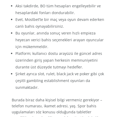
Aksi takdirde, BO tüm hesapları engelleyebilir ve
hesaplardaki fonları dondurabilir.
Evet, Mostbet’te bir maç veya oyun devam ederken
canlı bahis oynayabilirsiniz.
Bu oyunlar, anında sonuç veren hızlı empieza
heyecan verici bahis seçenekleri arayan oyuncular
için mükemmeldir.
Platform; kullanıcı dostu arayüzü ile güncel adres
üzerinden giriş yapan herkesin memnuniyetini
durante üst düzeyde tutmayı hedefler.
Şirket ayrıca slot, rulet, black jack ve poker gibi çok
çeşitli gambling establishment oyunları da
sunmaktadır.
Burada biraz daha kişisel bilgi vermeniz gerekiyor –
telefon numarası, ikamet adresi, yaş. Spor bahis
uygulamaları söz konusu olduğunda tabletler