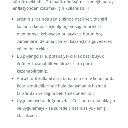
sürdürmektedir. Otomatik dönüşüm seçeneği, parayı
enflasyondan korumak için kullanılabilir.
Sitenin sırasında genişliğinde nasıl yer, the girl
kullanıcı kendisi için ilginç bir sağlar artık al
mempunyai kebiasaan bulacak ve bütün boş
zamanların de uma cömert kazançlara güvenerek
eğlenebilecekler.
Bu piyangolarla, potansiyel olarak bazı büyük
ödüller kazanabilir ve biraz ekstra para
kazanabilirsiniz.
Ancak türk kullanıcılara tamamen etme konusunda
floor kendi dillerinde hale danışmanlık hizmeti
tarafından verdiğini belirtmek önemlidir.
Uygulamayı bulduğunuzda, “Get” butonuna tıklayın
ve uygulamayı kısa sürede cihazınıza yüklemiş
olacaksınız.