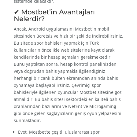
sistemde kalacaktır.
✔ Mostbet’in Avantajları
Nelerdir?
Ancak, Android uygulamasını Mostbet’in mobil
sitesinden ücretsiz ve hızlı bir şekilde indirebilirsiniz.
Bu sitede spor bahisleri yapmak için Türk
kullanıcıların öncelikle web sitelerine kayıt olarak
kendilerinde bir hesap açmaları gerekmektedir.
Bunu yaptıktan sonra, hesap kontrol panelinizden
veya doğrudan bahis yapmakla ilgilendiğiniz
herhangi bir canlı bülten ekranından anında bahis
oynamaya başlayabilirsiniz. Çevrimiçi spor
bahisleriyle ilgilenen oyuncular Mostbet sitesine göz
atmalıdır. Bu bahis sitesi sektördeki en kaliteli bahis
oranlarından bazılarını ve NetEnt ve Microgaming
gibi önde gelen sağlayıcıların geniş oyun yelpazesini
sunmaktadır.
Evet, Mostbet’te çeşitli uluslararası spor