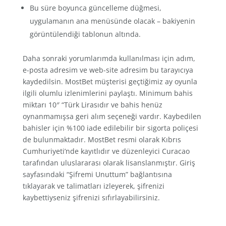
Bu süre boyunca güncelleme düğmesi,
uygulamanın ana menüsünde olacak – bakiyenin
görüntülendiği tablonun altında.
Daha sonraki yorumlarımda kullanılması için adım,
e-posta adresim ve web-site adresim bu tarayıcıya
kaydedilsin. MostBet müşterisi geçtiğimiz ay oyunla
ilgili olumlu izlenimlerini paylaştı. Minimum bahis
miktarı 10″ “Türk Lirasıdır ve bahis henüz
oynanmamışsa geri alım seçeneği vardır. Kaybedilen
bahisler için %100 iade edilebilir bir sigorta poliçesi
de bulunmaktadır. MostBet resmi olarak Kıbrıs
Cumhuriyeti’nde kayıtlıdır ve düzenleyici Curacao
tarafından uluslararası olarak lisanslanmıştır. Giriş
sayfasındaki “Şifremi Unuttum” bağlantısına
tıklayarak ve talimatları izleyerek, şifrenizi
kaybettiyseniz şifrenizi sıfırlayabilirsiniz.