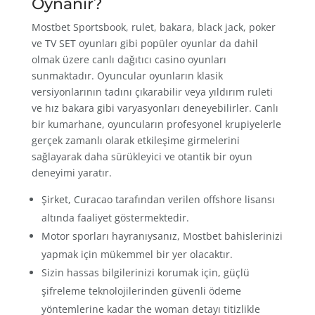
Oynanır?
Mostbet Sportsbook, rulet, bakara, black jack, poker
ve TV SET oyunları gibi popüler oyunlar da dahil
olmak üzere canlı dağıtıcı casino oyunları
sunmaktadır. Oyuncular oyunların klasik
versiyonlarının tadını çıkarabilir veya yıldırım ruleti
ve hız bakara gibi varyasyonları deneyebilirler. Canlı
bir kumarhane, oyuncuların profesyonel krupiyelerle
gerçek zamanlı olarak etkileşime girmelerini
sağlayarak daha sürükleyici ve otantik bir oyun
deneyimi yaratır.
Şirket, Curacao tarafından verilen offshore lisansı
altında faaliyet göstermektedir.
Motor sporları hayranıysanız, Mostbet bahislerinizi
yapmak için mükemmel bir yer olacaktır.
Sizin hassas bilgilerinizi korumak için, güçlü
şifreleme teknolojilerinden güvenli ödeme
yöntemlerine kadar the woman detayı titizlikle