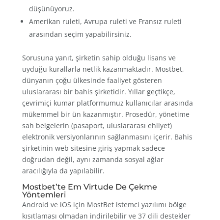
düşünüyoruz.
Amerikan ruleti, Avrupa ruleti ve Fransız ruleti
arasından seçim yapabilirsiniz.
Sorusuna yanıt, şirketin sahip olduğu lisans ve
uyduğu kurallarla netlik kazanmaktadır. Mostbet,
dünyanın çoğu ülkesinde faaliyet gösteren
uluslararası bir bahis şirketidir. Yıllar geçtikçe,
çevrimiçi kumar platformumuz kullanıcılar arasında
mükemmel bir ün kazanmıştır. Prosedür, yönetime
sah belgelerin (pasaport, uluslararası ehliyet)
elektronik versiyonlarının sağlanmasını içerir. Bahis
şirketinin web sitesine giriş yapmak sadece
doğrudan değil, aynı zamanda sosyal ağlar
aracılığıyla da yapılabilir.
Mostbet’te Em Virtude De Çekme
Yöntemleri
Android ve iOS için MostBet istemci yazılımı bölge
kısıtlaması olmadan indirilebilir ve 37 dili destekler