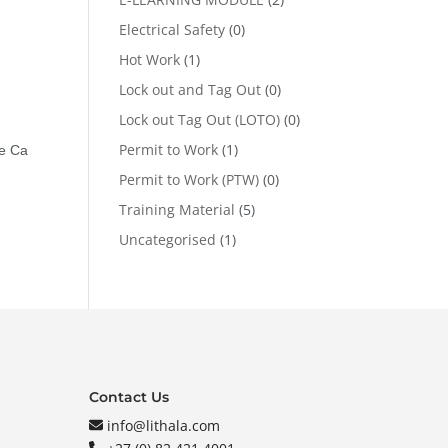
Electrical Safety
(0)
Hot Work
(1)
Lock out and Tag Out
(0)
Lock out Tag Out (LOTO)
(0)
е Са
Permit to Work
(1)
Permit to Work (PTW)
(0)
Training Material
(5)
Uncategorised
(1)
Contact Us
info@lithala.com