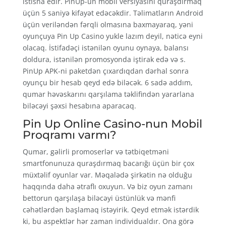
istisna edir. PinUp-un mobil versiyasını quraşdırmaq
üçün 5 saniyə kifayət edəcəkdir. Təlimatların Android
üçün veriləndən fərqli olmasına baxmayaraq, yəni
oyunçuya Pin Up Casino yukle lazım deyil, nəticə eyni
olacaq. İstifadəçi istənilən oyunu oynaya, balansı
doldura, istənilən promosyonda iştirak edə və s.
PinUp APK-ni paketdən çıxardıqdan dərhal sonra
oyunçu bir hesab qeyd edə biləcək. 6 sadə addım,
qumar həvəskarını qarşılama təklifindən yararlana
biləcəyi şəxsi hesabına aparacaq.
Pin Up Online Casino-nun Mobil
Proqramı varmı?
Qumar, gəlirli promoserlər və tətbiqetməni
smartfonunuza quraşdırmaq bacarığı üçün bir çox
müxtəlif oyunlar var. Məqalədə şirkətin nə olduğu
haqqında daha ətraflı oxuyun. Və biz oyun zamanı
bettorun qarşılaşa biləcəyi üstünlük və mənfi
cəhətlərdən başlamaq istəyirik. Qeyd etmək istərdik
ki, bu aspektlər hər zaman individualdır. Ona görə