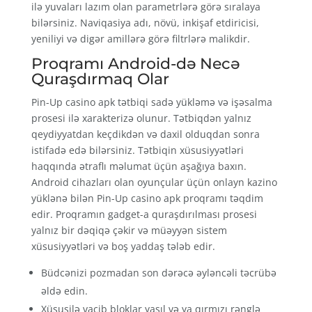
ilə yuvaları lazım olan parametrlərə görə sıralaya
bilərsiniz. Naviqasiya adı, növü, inkişaf etdiricisi,
yeniliyi və digər amillərə görə filtrlərə malikdir.
Proqramı Android-də Necə
Quraşdırmaq Olar
Pin-Up casino apk tətbiqi sadə yükləmə və işəsalma
prosesi ilə xarakterizə olunur. Tətbiqdən yalnız
qeydiyyatdan keçdikdən və daxil olduqdan sonra
istifadə edə bilərsiniz. Tətbiqin xüsusiyyətləri
haqqında ətraflı məlumat üçün aşağıya baxın.
Android cihazları olan oyunçular üçün onlayn kazino
yüklənə bilən Pin-Up casino apk proqramı təqdim
edir. Proqramın gadget-a quraşdırılması prosesi
yalnız bir dəqiqə çəkir və müəyyən sistem
xüsusiyyətləri və boş yaddaş tələb edir.
Büdcənizi pozmadan son dərəcə əyləncəli təcrübə
əldə edin.
Xüsusilə vacib bloklar yaşıl və ya qırmızı rənglə