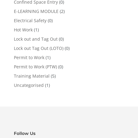
Confined Space Entry
(0)
E-LEARNING MODULE
(2)
Electrical Safety
(0)
Hot Work
(1)
Lock out and Tag Out
(0)
Lock out Tag Out (LOTO)
(0)
Permit to Work
(1)
Permit to Work (PTW)
(0)
Training Material
(5)
Uncategorised
(1)
Follow Us