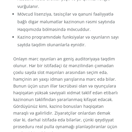
vurğulanır.
Mövcud lisenziya, təsisçilər və qanuni fəaliyyətlə
bağlı digər məlumatlar kazinonun rəsmi saytında
Haqqımızda bölməsində mövcuddur.
Kazino proqramındakı funksiyalar və oyunların sayı
saytda təqdim olunanlarla eynidir.
Onlayn mərc oyunları ən geniş auditoriyaya təqdim
olunur. Hər bir istifadəçi öz mənzilindən çıxmadan
çoxlu sayda slot maşınları arasından seçim edə,
həmçinin ən yaxşı idman yarışlarına mərc edə bilər.
Bunun üçün uzun illər təcrübəsi olan və oyunçulara
həqiqətən yüksək səviyyəli xidmət təklif edən etibarlı
kazinonun təklifindən yararlanmaq kifayət edəcək.
Gördüyünüz kimi, kazino bonusları həqiqətən
maraqlı və gəlirlidir. Ziyarətçilər onlardan demək
olar ki, dərhal istifadə edə bilərlər, çünki qeydiyyat
proseduru real pulla oynamağı planlaşdıranlar üçün