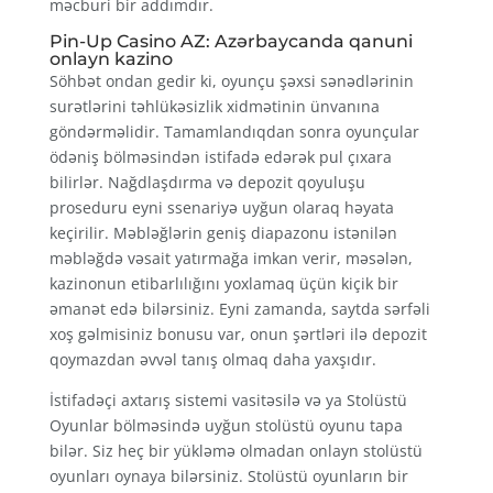
məcburi bir addımdır.
Pin-Up Casino AZ: Azərbaycanda qanuni
onlayn kazino
Söhbət ondan gedir ki, oyunçu şəxsi sənədlərinin
surətlərini təhlükəsizlik xidmətinin ünvanına
göndərməlidir. Tamamlandıqdan sonra oyunçular
ödəniş bölməsindən istifadə edərək pul çıxara
bilirlər. Nağdlaşdırma və depozit qoyuluşu
proseduru eyni ssenariyə uyğun olaraq həyata
keçirilir. Məbləğlərin geniş diapazonu istənilən
məbləğdə vəsait yatırmağa imkan verir, məsələn,
kazinonun etibarlılığını yoxlamaq üçün kiçik bir
əmanət edə bilərsiniz. Eyni zamanda, saytda sərfəli
xoş gəlmisiniz bonusu var, onun şərtləri ilə depozit
qoymazdan əvvəl tanış olmaq daha yaxşıdır.
İstifadəçi axtarış sistemi vasitəsilə və ya Stolüstü
Oyunlar bölməsində uyğun stolüstü oyunu tapa
bilər. Siz heç bir yükləmə olmadan onlayn stolüstü
oyunları oynaya bilərsiniz. Stolüstü oyunların bir