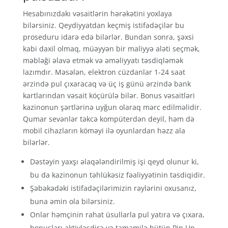
Hesabınızdakı vəsaitlərin hərəkətini yoxlaya
bilərsiniz. Qeydiyyatdan keçmiş istifadəçilər bu
proseduru idarə edə bilərlər. Bundan sonra, şəxsi
kabi daxil olmaq, müəyyən bir maliyyə aləti seçmək,
məbləği əlavə etmək və əməliyyatı təsdiqləmək
lazımdır. Məsələn, elektron cüzdanlar 1-24 saat
ərzində pul çıxaracaq və üç iş günü ərzində bank
kartlarından vəsait köçürülə bilər. Bonus vəsaitləri
kazinonun şərtlərinə uyğun olaraq mərc edilməlidir.
Qumar sevənlər təkcə kompüterdən deyil, həm də
mobil cihazların köməyi ilə oyunlardan həzz ala
bilərlər.
Dəstəyin yaxşı əlaqələndirilmiş işi qeyd olunur ki,
bu da kazinonun təhlükəsiz fəaliyyətinin təsdiqidir.
Şəbəkədəki istifadəçilərimizin rəylərini oxusanız,
buna əmin ola bilərsiniz.
Onlar həmçinin rahat üsullarla pul yatıra və çıxara,
bonusları aktivləşdirə və tamamilə bütün Pin Up