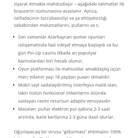
ziyarət etməklə məhdudlaşır – aşağıdakı təlimatlar ilk
brauzerin nümunəsinə əsaslanır. Ayrıca,
istifadəçinin təcrübəsizliyi və ya ehtiyatsızlığı
səbəbindən məlumatlarını, pullarını və s.
Son zamanlar Azərbaycan qumar oyunları
istiqamətində fəal inkişaf etməyə başlayıb və bu
gün Pin-Up casino ölkədə ən populyar
kazinolardan biri hesab olunur.
Oyun platforması ilə məhsuldar əməkdaşlıq üçün
mərc edənin yaşı 18 yaşdan yuxarı olmalıdır.
Mobil sayt sadələşdirilmiş interfeysə malik olan,
lakin bütün funksional imkanlarını özündə
saxlayan rəsmi resursun adaptiv versiyasıdır.
Məsələn, pullar elektron pul qabına 2-3 saat
ərzində, bank kartlarına 2-3 günə daxil olurlar.
Oğurlayacaq bir virusu “götürməsi” ehtimalını 100%