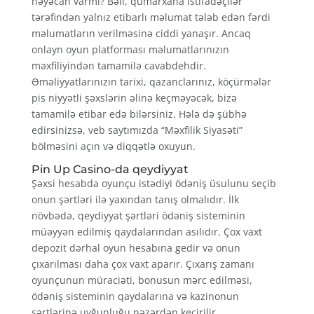
həyəcan varmı? Bəli, qumarxana istifadəçilər
tərəfindən yalnız etibarlı məlumat tələb edən fərdi
məlumatların verilməsinə ciddi yanaşır. Ancaq
onlayn oyun platforması məlumatlarınızın
məxfiliyindən tamamilə cavabdehdir.
Əməliyyatlarınızın tarixi, qazanclarınız, köçürmələr
pis niyyətli şəxslərin əlinə keçməyəcək, bizə
tamamilə etibar edə bilərsiniz. Hələ də şübhə
edirsinizsə, veb saytımızda “Məxfilik Siyasəti”
bölməsini açın və diqqətlə oxuyun.
Pin Up Casino-da qeydiyyat
Şəxsi hesabda oyunçu istədiyi ödəniş üsulunu seçib
onun şərtləri ilə yaxından tanış olmalıdır. İlk
növbədə, qeydiyyat şərtləri ödəniş sisteminin
müəyyən edilmiş qaydalarından asılıdır. Çox vaxt
depozit dərhal oyun hesabına gedir və onun
çıxarılması daha çox vaxt aparır. Çıxarış zamanı
oyunçunun müraciəti, bonusun mərc edilməsi,
ödəniş sisteminin qaydalarına və kazinonun
şərtlərinə uyğunluğu nəzərdən keçirilir.