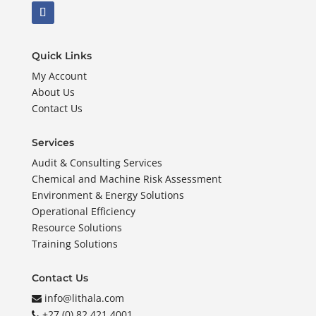
Quick Links
My Account
About Us
Contact Us
Services
Audit & Consulting Services
Chemical and Machine Risk Assessment
Environment & Energy Solutions
Operational Efficiency
Resource Solutions
Training Solutions
Contact Us
info@lithala.com
+27 (0) 82 421 4001