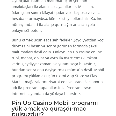
Oyunçular istənilən məlumat üçün şöbənin
əməkdaşları ilə əlaqə saxlaya bilərlər. Məsələn,
ödənişdən sonra kifayət qədər vaxt keçibsə və vəsait
hesaba oturmayıbsa, kömək istəyə bilərsiniz. Kazino
nümayəndələri ilə əlaqə qurmağın ən asan yolu
onlayn söhbətdir.
Bunu etmək üçün əsas səhifədəki “Qeydiyyatdan keç”
düyməsini basın və sonra görünən formada şəxsi
məlumatları daxil edin. Onlayn Pin Up casino online
rubl, manat, dollar və avro ilə mərc etmək imkanı
verir. Qeydiyyat zamanı valyutanı seçə bilərsiniz,
bundan sonra onu dəyişdirmək mümkün deyil. Mobil
proqramı yükləmək üçün rəsmi App Store və Play
Market mağazalarını ziyarət edə və orada kazinonun
adı ilə proqram tapa bilərsiniz. Proqramı rəsmi
internet saytından da yükləyə bilərsiniz.
Pin Up Casino Mobil proqramı
yükləmək və quraşdırmaq
pulsuzdur?